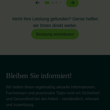
Arbeitsfähigkeit, nie über Diagnosen.
Zugang und Kosten:
Nicht Ihre Leistung gefunden? Gerne helfen
Zum Hausarzt oder zur Hausärztin
gehen Sie
wir Ihnen direkt weiter.
privat, meist in Ihrer Freizeit. Die Leistungen
Beratung vereinbaren
werden von der Krankenkasse übernommen
oder selbst gezahlt.
Zur Arbeitsmedizin
werden Sie im Rahmen
Ihrer Tätigkeit eingeladen – meist während der
Arbeitszeit und kostenfrei. Die Kosten
übernimmt der Arbeitgeber.
Bleiben Sie informiert!
Kenntnis des Arbeitsplatzes:
Wir liefern Ihnen regelmäßig aktuelle Informationen,
Arbeitsmediziner:innen
kennen den konkreten
Fachwissen und praxisnahe Tipps rund um Sicherheit
Arbeitsplatz, potenzielle Gefährdungen und die
und Gesundheit bei der Arbeit – verständlich, relevant
körperlichen oder psychischen Anforderungen
und zuverlässig.
Ihrer Tätigkeit.