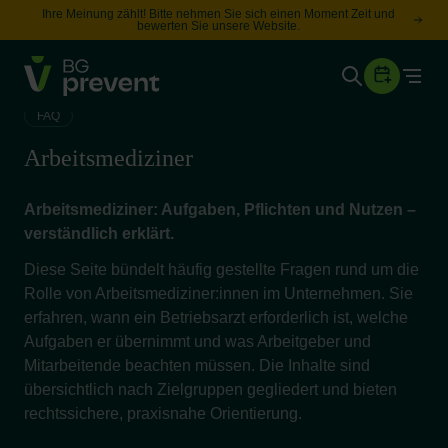
Ihre Meinung zählt! Bitte nehmen Sie sich einen Moment Zeit und
bewerten Sie unsere Website.
Togg
Gesundheit
FAQ
Sicherheit
Arbeitsmediziner
Karriere
Arbeitsmediziner: Aufgaben, Pflichten und Nutzen –
verständlich erklärt.
Unternehmen
Wissen
Diese Seite bündelt häufig gestellte Fragen rund um die
Rolle von Arbeitsmediziner:innen im Unternehmen. Sie
erfahren, wann ein Betriebsarzt erforderlich ist, welche
Suche
Aufgaben er übernimmt und was Arbeitgeber und
Leichte Sprache
Mitarbeitende beachten müssen. Die Inhalte sind
übersichtlich nach Zielgruppen gegliedert und bieten
rechtssichere, praxisnahe Orientierung.