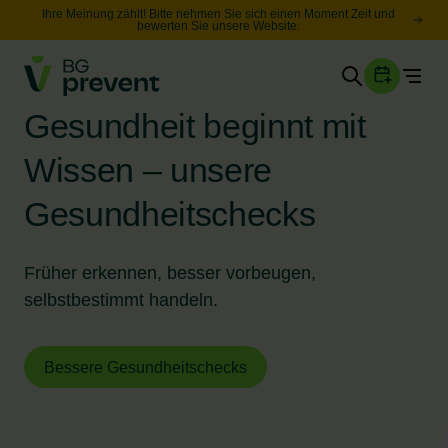
Ihre Meinung zählt! Bitte nehmen Sie sich einen Moment Zeit und
bewerten Sie unsere Website.
Togg
Gesundheit
Gesundheit beginnt mit
Sicherheit
Wissen – unsere
Karriere
Gesundheitschecks
Unternehmen
Wissen
Früher erkennen, besser vorbeugen,
selbstbestimmt handeln.
Suche
Leichte Sprache
Bessere Gesundheitschecks