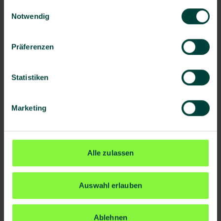
gesammelt haben.
Branche | WZ-Code
Einwilligungsauswahl
Notwendig
Präferenzen
Straße
*
Statistiken
Hausnummer
*
Marketing
Postleitzahl
*
Alle zulassen
Ort
*
Auswahl erlauben
E-Mail
*
Ablehnen