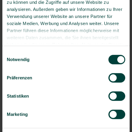
zu können und die Zugriffe auf unsere Website zu
Stephan Anders-Krummnacker:
Die Geburt meines
analysieren. Außerdem geben wir Informationen zu Ihrer
Sohnes.
Verwendung unserer Website an unsere Partner für
soziale Medien, Werbung und Analysen weiter. Unsere
Partner führen diese Informationen möglicherweise mit
Welchen Traum möchtest du dir noch erfüllen?
weiteren Daten zusammen, die Sie ihnen bereitgestellt
haben oder die sie im Rahmen Ihrer Nutzung der Dienste
Stephan Anders-Krummnacker:
Ich möchte noch viele
gesammelt haben.
Einwilligungsauswahl
weitere Kulturen und Regionen der Welt kennenlernen.
Notwendig
Präferenzen
Autor
Christian Gies
Statistiken
Redakteur
Marketing
Newsletter