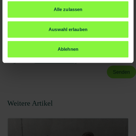
Abonnieren Sie unseren Newsletter und bleiben Sie Up-
Alle zulassen
To-Date.
Auswahl erlauben
Ja, ich willige bis auf Widerruf ein, dass BG prevent mir
individuelle Angebote und Informationen per E-Mail
Ablehnen
zusenden darf.
Es gilt unsere
Datenschutzerklärung
.
Weitere Artikel