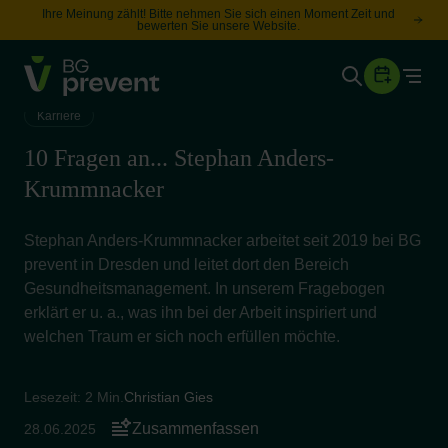
Ihre Meinung zählt! Bitte nehmen Sie sich einen Moment Zeit und
bewerten Sie unsere Website.
Togg
Gesundheit
Karriere
Sicherheit
10 Fragen an... Stephan Anders-
Karriere
Krummnacker
Stephan Anders-Krummnacker arbeitet seit 2019 bei BG
Unternehmen
Wissen
prevent in Dresden und leitet dort den Bereich
Gesundheitsmanagement. In unserem Fragebogen
erklärt er u. a., was ihn bei der Arbeit inspiriert und
welchen Traum er sich noch erfüllen möchte.
Suche
Leichte Sprache
Lesezeit: 2 Min.
Christian Gies
Zusammenfassen
28.06.2025