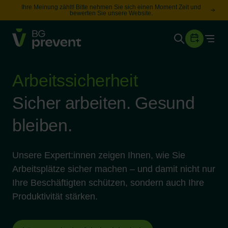
Ihre Meinung zählt! Bitte nehmen Sie sich einen Moment Zeit und
bewerten Sie unsere Website.
Togg
Gesundheit
Sicherheit
Arbeitssicherheit
Karriere
Sicher arbeiten. Gesund
bleiben.
Unternehmen
Wissen
Unsere Expert:innen zeigen Ihnen, wie Sie
Arbeitsplätze sicher machen – und damit nicht nur
Suche
Leichte Sprache
Ihre Beschäftigten schützen, sondern auch Ihre
Produktivität stärken.