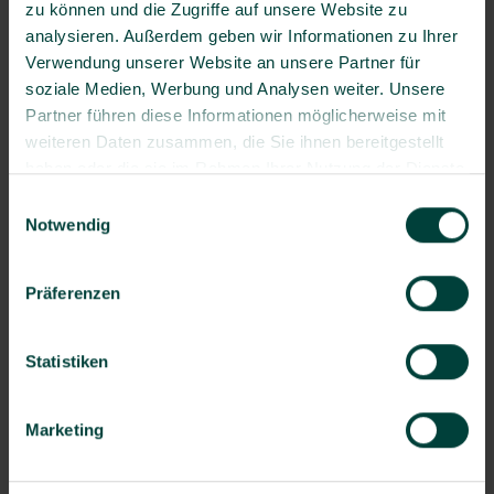
zu können und die Zugriffe auf unsere Website zu
Ihnen im Unternehmen
analysieren. Außerdem geben wir Informationen zu Ihrer
Verwendung unserer Website an unsere Partner für
soziale Medien, Werbung und Analysen weiter. Unsere
Partner führen diese Informationen möglicherweise mit
weiteren Daten zusammen, die Sie ihnen bereitgestellt
haben oder die sie im Rahmen Ihrer Nutzung der Dienste
Nehmen Sie Kontakt auf –
gesammelt haben.
Einwilligungsauswahl
Notwendig
wir beraten Sie gern.
Präferenzen
Lassen Sie uns gemeinsam dafür sorgen, dass Ihre
Mitarbeitenden sicher arbeiten können.
Statistiken
Marketing
Angebot einholen
Fordern Sie jetzt Ihr unverbindliches