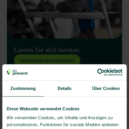
Lassen Sie sich beraten
Jetzt Beratung vereinbaren
Zustimmung
Details
Über Cookies
Über 50 Jahre Erfahrung im Arbeitsschutz
Persönliche Betreuung durch zertifizierte
Diese Webseite verwendet Cookies
Expert:innen
Wir verwenden Cookies, um Inhalte und Anzeigen zu
Maßgeschneiderte Lösungen für Ihre Branche
personalisieren, Funktionen für soziale Medien anbieten
Sicherheit nach Maß – bundesweit und bei