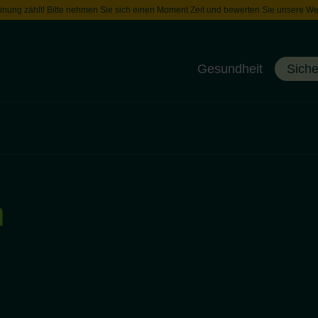
inung zählt! Bitte nehmen Sie sich einen Moment Zeit und bewerten Sie unsere We
Gesundheit
Siche
Toggle menu
m