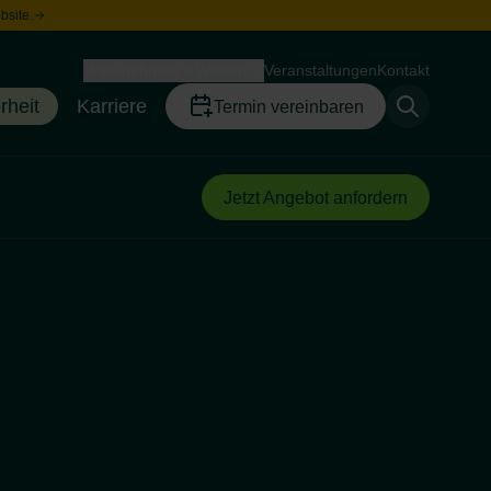
bsite.
Unternehmen
Wissen
Veranstaltungen
Kontakt
Toggle menu
Toggle menu
rheit
Karriere
Termin vereinbaren
Toggle menu
Toggle menu
Jetzt Angebot anfordern