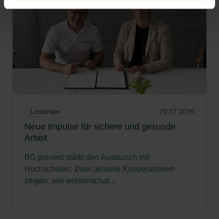
20.07.2026
Leistungen
Neue Impulse für sichere und gesunde
Arbeit
BG prevent stärkt den Austausch mit
Hochschulen. Zwei aktuelle Kooperationen
zeigen, wie wissenschaf...