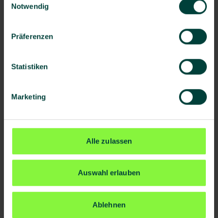
Notwendig
Gutes Wissen gibt Sicherheit. Unsere
kostenlosen Factsheets fassen komplexe
Präferenzen
Themen zu Gesundheit und Arbeitsschutz
verständlich zusammen – kompakt aufbereitet,
Statistiken
sofort als Download verfügbar und direkt im
Arbeitsalltag nutzbar.
Kostenlose Factsheets entdecken
Marketing
Alle zulassen
Aktuelle Beiträge
Auswahl erlauben
Ablehnen