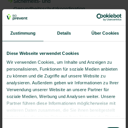
Sicherheits- und
Gesundheitsschutzkoordination
Sicherheitsgrafiken
Strahlenschutz
Stressbewältigung
Zustimmung
Details
Über Cookies
Suchtprävention im Unternehmen
Umweltberatung
Diese Webseite verwendet Cookies
Untersuchungen mit Weitblick
Wir verwenden Cookies, um Inhalte und Anzeigen zu
Unterweisungen im Arbeitsschutz
personalisieren, Funktionen für soziale Medien anbieten
Verkehrsmedizin
zu können und die Zugriffe auf unsere Website zu
VR Fire-Trainer
analysieren. Außerdem geben wir Informationen zu Ihrer
Verwendung unserer Website an unsere Partner für
soziale Medien, Werbung und Analysen weiter. Unsere
Partner führen diese Informationen möglicherweise mit
weiteren Daten zusammen, die Sie ihnen bereitgestellt
Gratis Factsheet zu vielen
haben oder die sie im Rahmen Ihrer Nutzung der Dienste
gesammelt haben.
Themen
Einwilligungsauswahl