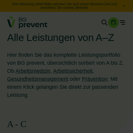
Ihre Meinung zählt! Bitte nehmen Sie sich einen Moment Zeit und
bewerten Sie unsere Website.
Togg
Gesundheit
Alle Leistungen von A–Z
Sicherheit
Karriere
Hier finden Sie das komplette Leistungsportfolio
von BG prevent, übersichtlich sortiert von A bis Z.
Ob
Arbeitsmedizin
,
Arbeitssicherheit
,
Unternehmen
Wissen
Gesundheitsmanagement
oder
Prävention
: Mit
einem Klick gelangen Sie direkt zur passenden
Leistung.
Suche
Leichte Sprache
A - C