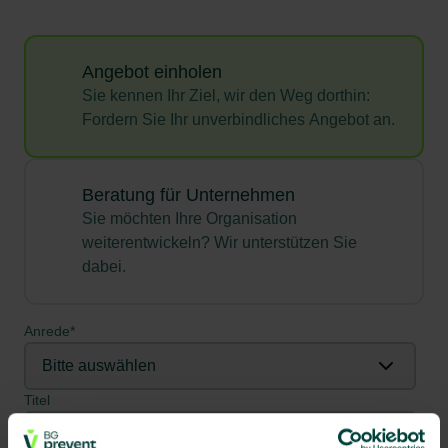
Angebot einholen
Sie kennen Ihr Ziel, wir den Weg dorthin:
Fordern Sie Ihr unverbindliches Angebot an.
Beratung für Unternehmen
Sie möchten Ihre Organisation
weiterentwickeln? Wir unterstützen Sie
dabei.
Anrede
*
Titel