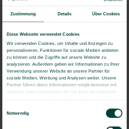
Vorname
Zustimmung
Details
Über Cookies
Nachname
*
Diese Webseite verwendet Cookies
Wir verwenden Cookies, um Inhalte und Anzeigen zu
personalisieren, Funktionen für soziale Medien anbieten
Unternehmen
*
zu können und die Zugriffe auf unsere Website zu
analysieren. Außerdem geben wir Informationen zu Ihrer
Verwendung unserer Website an unsere Partner für
Anzahl Mitarbeitende
*
soziale Medien, Werbung und Analysen weiter. Unsere
Partner führen diese Informationen möglicherweise mit
weiteren Daten zusammen, die Sie ihnen bereitgestellt
haben oder die sie im Rahmen Ihrer Nutzung der Dienste
Position
gesammelt haben.
Einwilligungsauswahl
Notwendig
Branche | WZ-Code