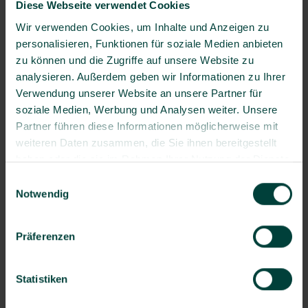
Diese Webseite verwendet Cookies
Wir verwenden Cookies, um Inhalte und Anzeigen zu
personalisieren, Funktionen für soziale Medien anbieten
E-Mail
*
zu können und die Zugriffe auf unsere Website zu
analysieren. Außerdem geben wir Informationen zu Ihrer
Verwendung unserer Website an unsere Partner für
Telefonnummer
*
soziale Medien, Werbung und Analysen weiter. Unsere
Partner führen diese Informationen möglicherweise mit
weiteren Daten zusammen, die Sie ihnen bereitgestellt
haben oder die sie im Rahmen Ihrer Nutzung der Dienste
Weitere Anmerkungen
gesammelt haben.
Einwilligungsauswahl
Notwendig
Ja, ich habe Interesse, meine Projekte zum Thema
Präferenzen
Arbeits- und Gesundheitsschutz als Case Study zu
veröffentlichen. Sprechen Sie mich gerne an.
Ich stehe anderen interessierten Unternehmen gerne als
Statistiken
Ansprechpartner zur Verfügung. BG prevent wird jede
Kontaktanbahnung im Vorfeld mit mir abstimmen.