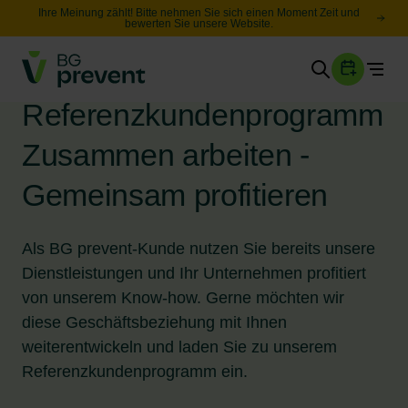
Ihre Meinung zählt! Bitte nehmen Sie sich einen Moment Zeit und
bewerten Sie unsere Website.
Togg
Gesundheit
Referenzkundenprogramm
Sicherheit
Zusammen arbeiten -
Karriere
Gemeinsam profitieren
Unternehmen
Wissen
Als BG prevent-Kunde nutzen Sie bereits unsere
Dienstleistungen und Ihr Unternehmen profitiert
von unserem Know-how. Gerne möchten wir
Suche
diese Geschäftsbeziehung mit Ihnen
Leichte Sprache
weiterentwickeln und laden Sie zu unserem
Referenzkundenprogramm ein.