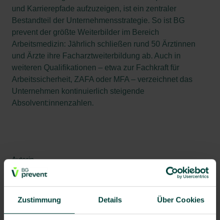
und Karrierepfade aufzuzeigen, ist ein zentraler
Bestandteil der Unternehmensstrategie. So ist BG
prevent der größte Weiterbilder im Bereich
Arbeitsmedizin: Jährlich schließen rund 50 Ärztinnen
und Ärzte ihre Facharztweiterbildung ab. Auch in
weiteren Qualifikationen – etwa zur Fachkraft für
Arbeitssicherheit, ZAFA oder MFA – verzeichnet das
Unternehmen kontinuierlich steigende
Absolvent:innenzahlen.
Autorin
Anne Schnadt
Redakteurin
Zustimmung
Details
Über Cookies