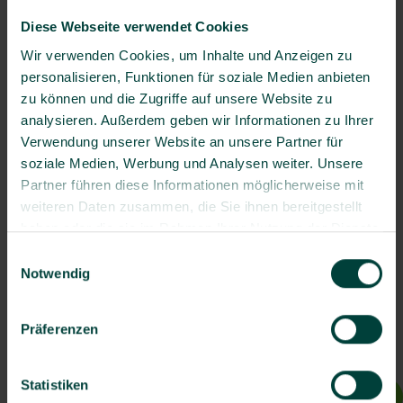
Diese Webseite verwendet Cookies
Angebot
Wir verwenden Cookies, um Inhalte und Anzeigen zu
Melden Sie sich bei uns.
personalisieren, Funktionen für soziale Medien anbieten
Jetzt Angebot anfordern
zu können und die Zugriffe auf unsere Website zu
analysieren. Außerdem geben wir Informationen zu Ihrer
Verwendung unserer Website an unsere Partner für
soziale Medien, Werbung und Analysen weiter. Unsere
Newsletter
Partner führen diese Informationen möglicherweise mit
weiteren Daten zusammen, die Sie ihnen bereitgestellt
Abonnieren Sie unseren Newsletter und bleiben Sie Up-
haben oder die sie im Rahmen Ihrer Nutzung der Dienste
To-Date.
gesammelt haben.
Einwilligungsauswahl
Notwendig
Ja, ich willige bis auf Widerruf ein, dass BG prevent mir
individuelle Angebote und Informationen per E-Mail
Präferenzen
zusenden darf.
Es gilt unsere
Datenschutzerklärung
.
Statistiken