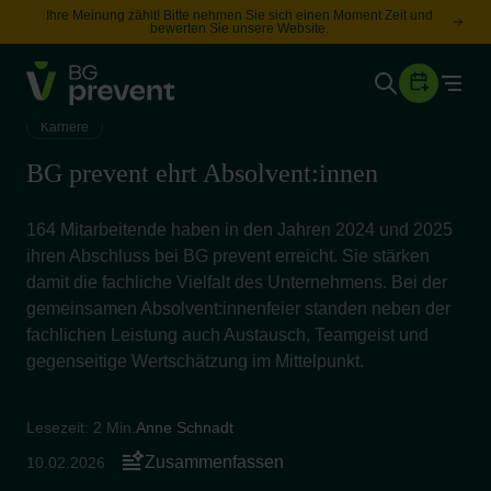
Ihre Meinung zählt! Bitte nehmen Sie sich einen Moment Zeit und
bewerten Sie unsere Website.
Togg
Gesundheit
Karriere
Sicherheit
BG prevent ehrt Absolvent:innen
Karriere
164 Mitarbeitende haben in den Jahren 2024 und 2025
ihren Abschluss bei BG prevent erreicht. Sie stärken
Unternehmen
damit die fachliche Vielfalt des Unternehmens. Bei der
Wissen
gemeinsamen Absolvent:innenfeier standen neben der
fachlichen Leistung auch Austausch, Teamgeist und
gegenseitige Wertschätzung im Mittelpunkt.
Suche
Leichte Sprache
Lesezeit: 2 Min.
Anne Schnadt
Zusammenfassen
10.02.2026