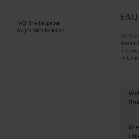
FAQ 
FAQ für Arbeitgeber
FAQ für Mitarbeitende
Als Arbe
diesem B
müssen, 
im Unte
Wel
Bra
Arbe
Wie
betr
Unt