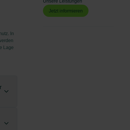
Unsere Leistungen
Jetzt informieren
utz. In
 werden
he Lage
r