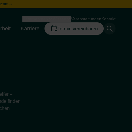
bsite.
Unternehmen
Wissen
Veranstaltungen
Kontakt
Toggle menu
Toggle menu
rheit
Karriere
Termin vereinbaren
Toggle menu
Toggle menu
lfer –
nde finden
ichen