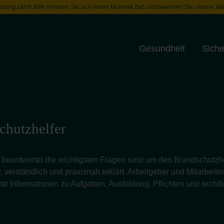
inung zählt! Bitte nehmen Sie sich einen Moment Zeit und bewerten Sie unsere We
Gesundheit
Siche
Toggle menu
chutzhelfer
 beantwortet die wichtigsten Fragen rund um den Brandschutzhe
, verständlich und praxisnah erklärt. Arbeitgeber und Mitarbeite
te Informationen zu Aufgaben, Ausbildung, Pflichten und rechtl
.