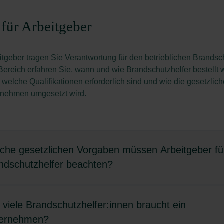
für Arbeitgeber
itgeber tragen Sie Verantwortung für den betrieblichen Brandsch
ereich erfahren Sie, wann und wie Brandschutzhelfer bestellt
welche Qualifikationen erforderlich sind und wie die gesetzlic
rnehmen umgesetzt wird.
che gesetzlichen Vorgaben müssen Arbeitgeber fü
ndschutzhelfer beachten?
itgebende sind gesetzlich verpflichtet, für einen wirksamen
 viele Brandschutzhelfer:innen braucht ein
ieblichen Brandschutz zu sorgen. Das Arbeitsschutzgesetz (§ 10
ernehmen?