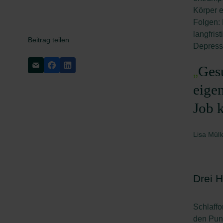
Körper e
Folgen:
langfris
Beitrag teilen
Depress
„
Gesu
eige
Job 
Lisa Mül
Drei H
Schlaffo
den Pun