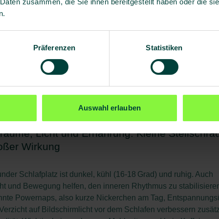
 Daten zusammen, die Sie ihnen bereitgestellt haben oder die s
chtschichten, weil sie nicht einfach in den Tag-Nacht-Rhythmus
n.
 können. „Eulen“ kommen mit Nachtschichten oft besser klar. 
hronotyp kennt, kann Schlafzeiten besser anpassen und sich ge
Präferenzen
Statistiken
t enorm, den eigenen Schlaftyp zu kennen. Das macht Schichtp
r gesünder, sondern auch fairer“, betont die Beraterin
eitsmanagement bei BG prevent.
Auswahl erlauben
räume, Licht und Ernährung: Kleine Stellschr
roßer Wirkung
nder Schlafplatz ist dunkel, kühl (16-18 Grad) und ruhig. Auch
ht und Bewegung helfen, den inneren Rhythmus zu stabilisiere
nte Powernaps, also kurze Nickerchen am Tag, Entspannung
Verzicht auf Bildschirmlicht vor dem Schlafen verbessern zusätz