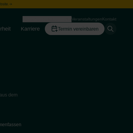
bsite.
Unternehmen
Wissen
Veranstaltungen
Kontakt
Toggle menu
Toggle menu
rheit
Karriere
Termin vereinbaren
Toggle menu
Toggle menu
 aus dem
enfassen