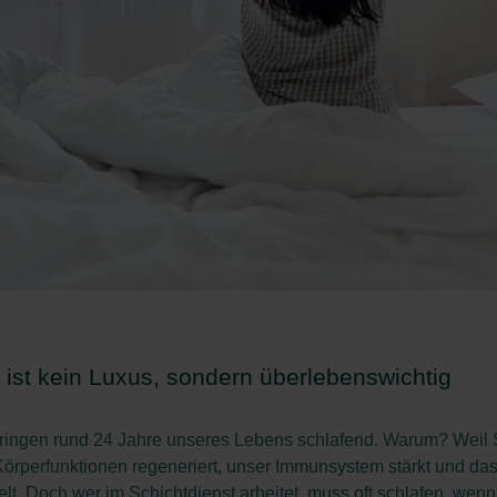
 ist kein Luxus, sondern überlebenswichtig
bringen rund 24 Jahre unseres Lebens schlafend. Warum? Weil 
örperfunktionen regeneriert, unser Immunsystem stärkt und da
lt. Doch wer im Schichtdienst arbeitet, muss oft schlafen, wenn