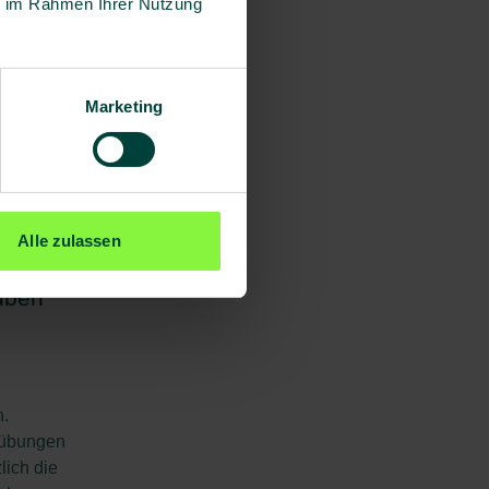
ie im Rahmen Ihrer Nutzung
Wer
zielter
Marketing
lanung
Alle zulassen
auben
n.
sübungen
lich die