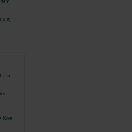
r dem
anung,
ch der
afen
e Kost