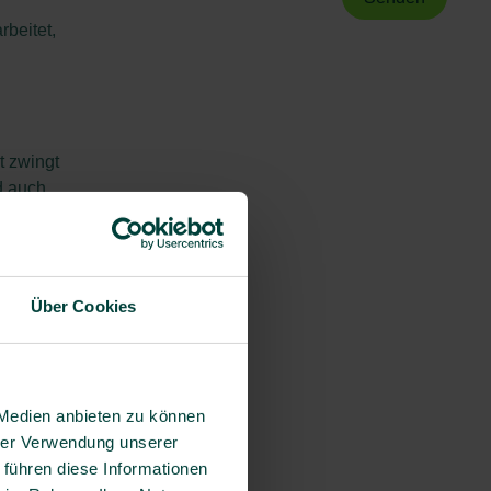
rbeitet,
t zwingt
d auch
Über Cookies
 Medien anbieten zu können
hrer Verwendung unserer
 führen diese Informationen
sonders