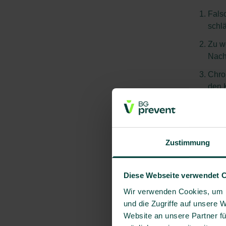
Falsc
schlä
Zu w
Nacht
Chro
den 
sozia
„Wer jed
körperli
Zustimmung
Diese Webseite verwendet 
Lerch
Wir verwenden Cookies, um I
und die Zugriffe auf unsere 
Website an unsere Partner fü
Menschen