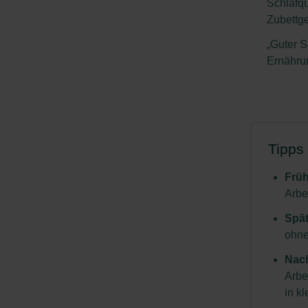
Schlafqu
Zubettg
„Guter S
Ernährun
Tipps
Früh
Arbe
Spät
ohne
Nach
Arbe
in k