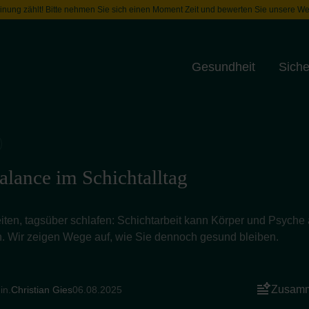
inung zählt! Bitte nehmen Sie sich einen Moment Zeit und bewerten Sie unsere We
Gesundheit
Siche
Toggle menu
alance im Schichtalltag
iten, tagsüber schlafen: Schichtarbeit kann Körper und Psyche
n. Wir zeigen Wege auf, wie Sie dennoch gesund bleiben.
Zusamm
in.
Christian Gies
06.08.2025