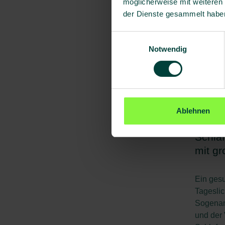
möglicherweise mit weiteren
unter Na
der Dienste gesammelt habe
wechseln
seinen C
Einwilligungsauswahl
erholen.
Notwendig
„Es hilf
nicht nu
Gesundh
Ablehnen
Schlaf
mit g
Ein gesu
Tageslic
Sogenan
und der 