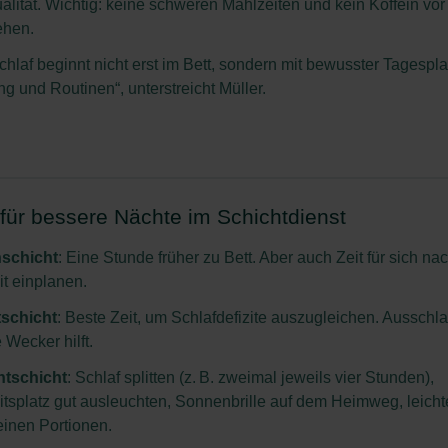
alität. Wichtig: keine schweren Mahlzeiten und kein Koffein vo
ehen.
chlaf beginnt nicht erst im Bett, sondern mit bewusster Tagespl
g und Routinen“, unterstreicht Müller.
 für bessere Nächte im Schichtdienst
schicht
: Eine Stunde früher zu Bett. Aber auch Zeit für sich na
it einplanen.
schicht
: Beste Zeit, um Schlafdefizite auszugleichen. Ausschl
 Wecker hilft.
tschicht
: Schlaf splitten (z. B. zweimal jeweils vier Stunden),
itsplatz gut ausleuchten, Sonnenbrille auf dem Heimweg, leicht
leinen Portionen.