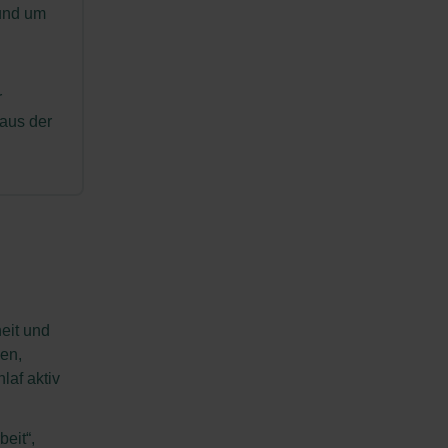
 und um
r
 aus der
heit und
men,
af aktiv
beit“,