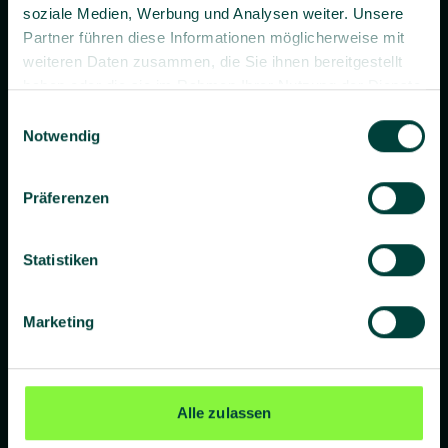
soziale Medien, Werbung und Analysen weiter. Unsere
Partner führen diese Informationen möglicherweise mit
weiteren Daten zusammen, die Sie ihnen bereitgestellt
haben oder die sie im Rahmen Ihrer Nutzung der Dienste
gesammelt haben.
Einwilligungsauswahl
Prävention. Besser gemacht.
Notwendig
Präferenzen
Unternehmen
Statistiken
Über uns
Blog
Marketing
Presse
Standorte
Alle zulassen
Lieferanten