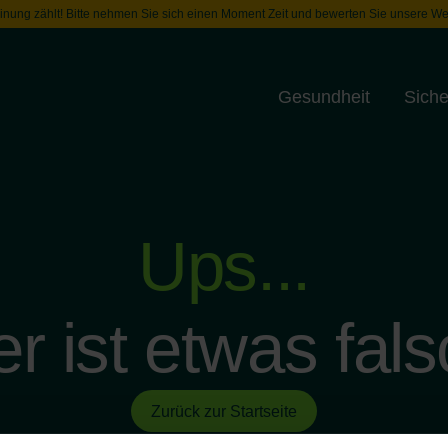
inung zählt! Bitte nehmen Sie sich einen Moment Zeit und bewerten Sie unsere We
Gesundheit
Siche
Toggle menu
Ups...
er ist etwas fals
Zurück zur Startseite