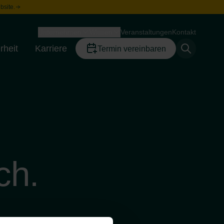
bsite.
Unternehmen
Wissen
Veranstaltungen
Kontakt
Toggle menu
Toggle menu
rheit
Karriere
Termin vereinbaren
Toggle menu
Toggle menu
ch.