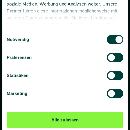
soziale Medien, Werbung und Analysen weiter. Unsere
Partner führen diese Informationen möglicherweise mit
weiteren Daten zusammen, die Sie ihnen bereitgestellt
haben oder die sie im Rahmen Ihrer Nutzung der Dienste
gesammelt haben.
Einwilligungsauswahl
Prävention. Besser gemacht.
Notwendig
Präferenzen
Unternehmen
Statistiken
Über uns
Blog
Marketing
Presse
Standorte
Alle zulassen
Lieferanten