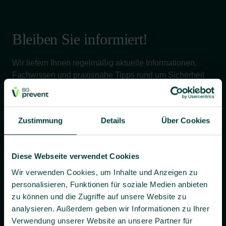
Bleiben Sie informiert!
Wir liefern Ihnen regelmäßig aktuelle Informationen,
Fachwissen und praxisnahe Tipps rund um Sicherheit
und Gesundheit bei der Arbeit – verständlich, relevant
und zuverlässig.
Zustimmung
Details
Über Cookies
Ja, ich willige bis auf Widerruf ein, dass BG prevent mir
Diese Webseite verwendet Cookies
individuelle Angebote und Informationen per E-Mail
zusenden darf.
Wir verwenden Cookies, um Inhalte und Anzeigen zu
personalisieren, Funktionen für soziale Medien anbieten
Es gilt unsere
Datenschutzerklärung
.
zu können und die Zugriffe auf unsere Website zu
analysieren. Außerdem geben wir Informationen zu Ihrer
Verwendung unserer Website an unsere Partner für