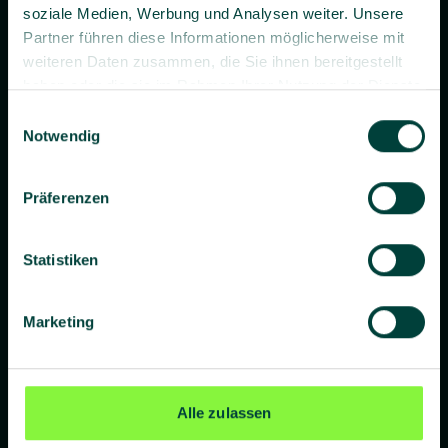
soziale Medien, Werbung und Analysen weiter. Unsere
Partner führen diese Informationen möglicherweise mit
weiteren Daten zusammen, die Sie ihnen bereitgestellt
haben oder die sie im Rahmen Ihrer Nutzung der Dienste
gesammelt haben.
Einwilligungsauswahl
Prävention. Besser gemacht.
Notwendig
Präferenzen
Unternehmen
Statistiken
Über uns
Blog
Marketing
Presse
Standorte
Alle zulassen
Lieferanten