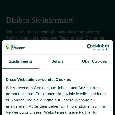
Bleiben Sie informiert!
Wir liefern Ihnen regelmäßig aktuelle Informationen,
Fachwissen und praxisnahe Tipps rund um Sicherheit
und Gesundheit bei der Arbeit – verständlich, relevant
und zuverlässig.
Zustimmung
Details
Über Cookies
Ja, ich willige bis auf Widerruf ein, dass BG prevent mir
Diese Webseite verwendet Cookies
individuelle Angebote und Informationen per E-Mail
zusenden darf.
Wir verwenden Cookies, um Inhalte und Anzeigen zu
personalisieren, Funktionen für soziale Medien anbieten
Es gilt unsere
Datenschutzerklärung
.
zu können und die Zugriffe auf unsere Website zu
analysieren. Außerdem geben wir Informationen zu Ihrer
Verwendung unserer Website an unsere Partner für