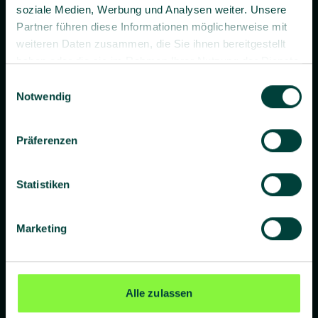
soziale Medien, Werbung und Analysen weiter. Unsere
Partner führen diese Informationen möglicherweise mit
weiteren Daten zusammen, die Sie ihnen bereitgestellt
haben oder die sie im Rahmen Ihrer Nutzung der Dienste
gesammelt haben.
Einwilligungsauswahl
Prävention. Besser gemacht.
Notwendig
Präferenzen
Unternehmen
Statistiken
Über uns
Blog
Marketing
Presse
Standorte
Alle zulassen
Lieferanten