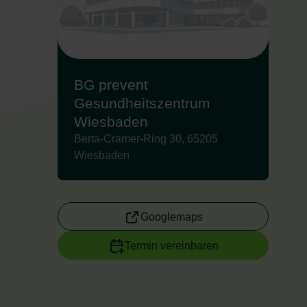
BG prevent
Gesundheitszentrum
Wiesbaden
Berta-Cramer-Ring 30, 65205
Wiesbaden
Googlemaps
Termin vereinbaren