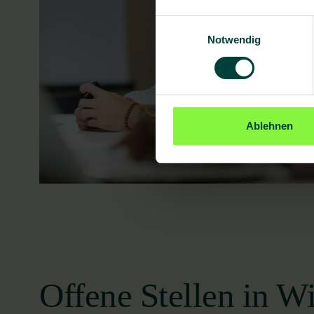
Einwilligungsauswahl
Notwendig
Ablehnen
Offene Stellen in W