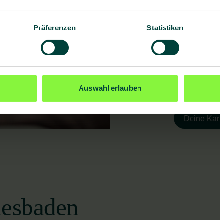
Du willst mi
Dann bist du
Präferenzen
Statistiken
Gesundheitsz
an unserem S
Aufgaben, ve
Starte jetzt
Anbieter für 
Auswahl erlauben
Deine Karr
iesbaden