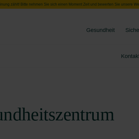
inung zählt! Bitte nehmen Sie sich einen Moment Zeit und bewerten Sie unsere We
Gesundheit
Siche
Toggle menu
Kontak
undheitszentrum