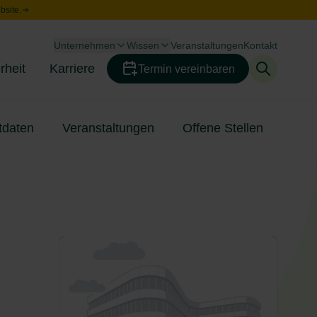
bsite.
Unternehmen
Wissen
Veranstaltungen
Kontakt
Toggle menu
Toggle menu
rheit
Karriere
Termin vereinbaren
Toggle menu
Toggle menu
tdaten
Veranstaltungen
Offene Stellen