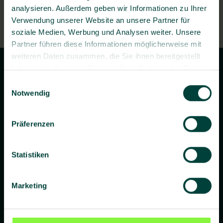
analysieren. Außerdem geben wir Informationen zu Ihrer
Verwendung unserer Website an unsere Partner für
Jetzt
soziale Medien, Werbung und Analysen weiter. Unsere
Termin
Partner führen diese Informationen möglicherweise mit
finden
weiteren Daten zusammen, die Sie ihnen bereitgestellt
haben oder die sie im Rahmen Ihrer Nutzung der Dienste
gesammelt haben.
Einwilligungsauswahl
Bleiben Sie informiert!
Notwendig
Wir liefern Ihnen regelmäßig aktuelle Informationen,
Präferenzen
Fachwissen und praxisnahe Tipps rund um Sicherheit
und Gesundheit bei der Arbeit – verständlich, relevant
und zuverlässig.
Statistiken
Marketing
Ja, ich willige bis auf Widerruf ein, dass BG prevent mir
individuelle Angebote und Informationen per E-Mail
zusenden darf.