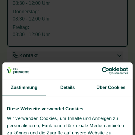
08:30 - 12:00 Uhr
Donnerstag:
08:30 - 12:00 Uhr
Freitag:
08:30 - 12:00 Uhr
Kontakt
BG prevent Gesundheitszentrum Marktredwitz
Industrieallee 2
Cluster
Marktredwitz 95615
Dieses Zentrum ist Teil des Clusters
Zustimmung
Details
Über Cookies
Weitere Zentren des Clusters:
Tel.
+499231952880
Fax +4992319528816
Sie brauchen jetzt
Diese Webseite verwendet Cookies
Mail.
gz-marktredwitz@bg-prevent.de
Wir verwenden Cookies, um Inhalte und Anzeigen zu
Unterstützung?
personalisieren, Funktionen für soziale Medien anbieten
Wir unterstützen Sie gerne.
zu können und die Zugriffe auf unsere Website zu