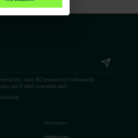
Widerruf ein, dass BG prevent mir individuelle
onen per E-Mail zusenden darf.
erklärung
.
Rechtliches
Impressum