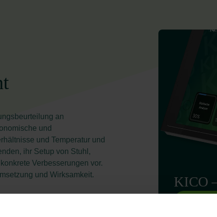
t
dungsbeurteilung an
rgonomische und
rhältnisse und Temperatur und
enden, ihr Setup von Stuhl,
 konkrete Verbesserungen vor.
Umsetzung und Wirksamkeit.
KICO –
Zum Modu