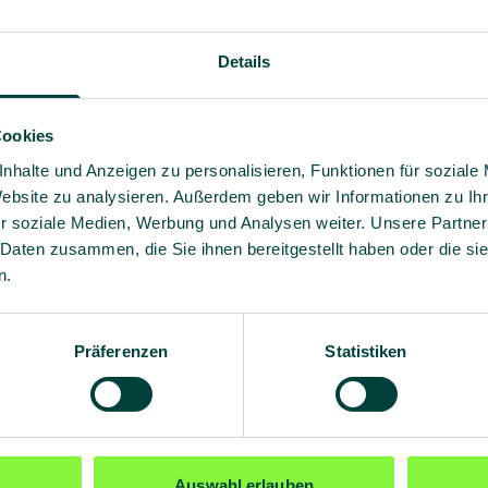
Details
KICO – Ergo
Cookies
nhalte und Anzeigen zu personalisieren, Funktionen für soziale
Website zu analysieren. Außerdem geben wir Informationen zu I
KICO – Ergo Coach verfolgt ein
r soziale Medien, Werbung und Analysen weiter. Unsere Partner
Mitarbeitenden über 6, 12 oder
 Daten zusammen, die Sie ihnen bereitgestellt haben oder die s
Bewusstsein für das Sitzverhal
n.
geschärft. Ein Kick-off-Webca
die Basis für eine nachhaltige 
Präferenzen
Statistiken
Auswahl erlauben