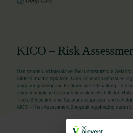
KICO – Risk Assessmen
Das smarte und interaktive Tool unterstützt die Gefähr
Bildschirmarbeitsplätzen. Über Sensoren erfasst es e
umgebungsbezogene Faktoren wie Sitzhaltung, Lichtve
erkennt mögliche Gesundheitsrisiken. Es hilft den Nutz
Tisch, Bildschirm und Tastatur anzupassen und schlägt
KICO – Risk Assessment überprüft regelmäßig deren 