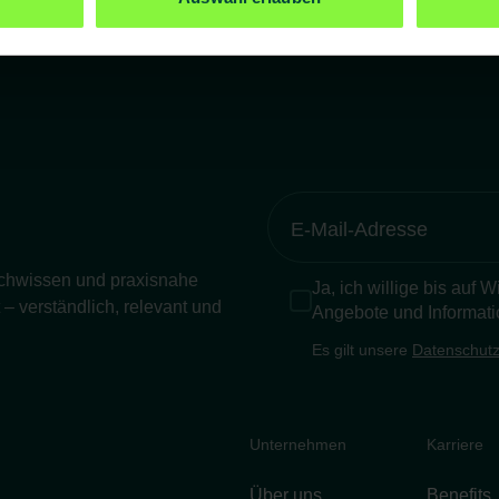
Fachwissen und praxisnahe
Ja, ich willige bis auf 
– verständlich, relevant und
Angebote und Informati
Es gilt unsere
Datenschutz
Unternehmen
Karriere
Über uns
Benefits