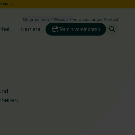
bsite.
Unternehmen
Wissen
Veranstaltungen
Kontakt
Toggle menu
Toggle menu
rheit
Karriere
Termin vereinbaren
Toggle menu
Toggle menu
und
heiten.