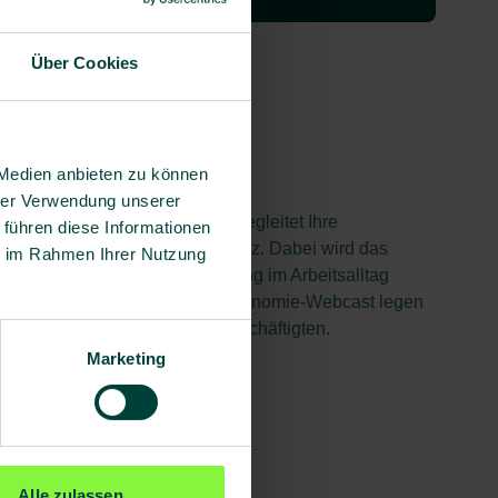
Über Cookies
 Coach
 Medien anbieten zu können
hrer Verwendung unserer
en ganzheitlichen Ansatz und begleitet Ihre
 führen diese Informationen
 24 Wochen direkt am Arbeitsplatz. Dabei wird das
ie im Rahmen Ihrer Nutzung
ten, Trinkverhalten und Bewegung im Arbeitsalltag
st sowie ein Onboarding und Ergonomie-Webcast legen
Verhaltensveränderung Ihrer Beschäftigten.
Marketing
Alle zulassen