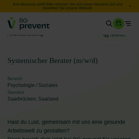
Ihre Meinung zählt! Bitte nehmen Sie sich einen Moment Zeit und
bewerten Sie unsere Website.
Togg
Gesundheit
Andreas Düsing
Telefon
Sicherheit
Karriere
Systemischer Berater (m/w/d)
Unternehmen
Bereich
Wissen
Psychologie / Soziales
Standort
Saarbrücken, Saarland
Suche
Leichte Sprache
Hast du Lust, gemeinsam mit uns eine gesunde
Arbeitswelt zu gestalten?