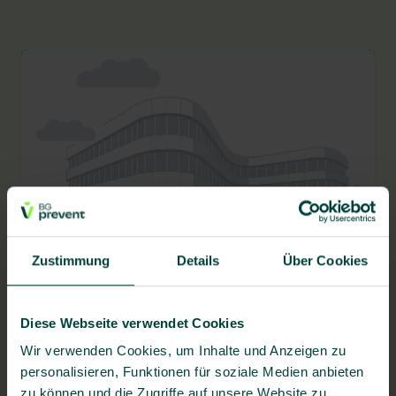
BG prevent Gesundheitszentrum Duisburg
Zustimmung
Details
Über Cookies
Alleestraße 83, 47166 Duisburg
Diese Webseite verwendet Cookies
Wir verwenden Cookies, um Inhalte und Anzeigen zu
Fragen zum Bewerbungsprozess?
personalisieren, Funktionen für soziale Medien anbieten
zu können und die Zugriffe auf unsere Website zu
Stellenangebot teilen