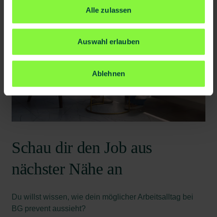
Alle zulassen
Auswahl erlauben
Ablehnen
Schau dir den Job aus
nächster Nähe an
Du willst wissen, wie dein möglicher Arbeitsalltag bei
BG prevent aussieht?