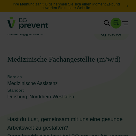
Ihre Meinung zählt! Bitte nehmen Sie sich einen Moment Zeit und
bewerten Sie unsere Website.
Togg
Gesundheit
Niels Eggemann
Telefon
Sicherheit
Karriere
Medizinische Fachangestellte (m/w/d)
Unternehmen
Bereich
Wissen
Medizinische Assistenz
Standort
Duisburg, Nordrhein-Westfalen
Suche
Leichte Sprache
Hast du Lust, gemeinsam mit uns eine gesunde
Arbeitswelt zu gestalten?