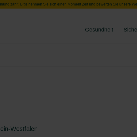
inung zählt! Bitte nehmen Sie sich einen Moment Zeit und bewerten Sie unsere We
Gesundheit
Siche
Toggle menu
ein-Westfalen