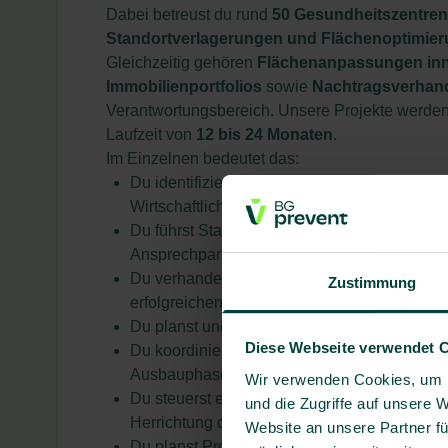
Dabei betreust du rund
50 Gesundheitszentren
Standortverlagerungen und Flächenoptimie
Gleichzeitig gehören
Flächenanpassungen inn
Immobilienportfolios
sowie
Nachtragsverhand
Verantwortungsbereich. Unsere Projekte werden 
Laufzeit von
12 bis 24 Monaten
.
Im Einzelnen bedeutet das:
Du identifizierst geeignete Gewerbeimmobili
Wirtschaftlichkeit, Funktionalität und Zukunft
Du führst Standortbesichtigungen durch und 
Ansprechpartnern die optimale Flächenlösu
Du verhandelst eigenständig Gewerbemietve
Zustimmung
erfolgreichen Abschluss
Du planst und begleitest Standortverlager
Diese Webseite verwendet 
Du koordinierst den gesamten Projektablauf
Ausbauphasen bis zur erfolgreichen Inbetr
Wir verwenden Cookies, um I
Du steuerst externe Dienstleister, Generalu
und die Zugriffe auf unsere 
Herrichtung der Flächen
Website an unsere Partner fü
Du planst Projektbudgets, behältst Kosten und