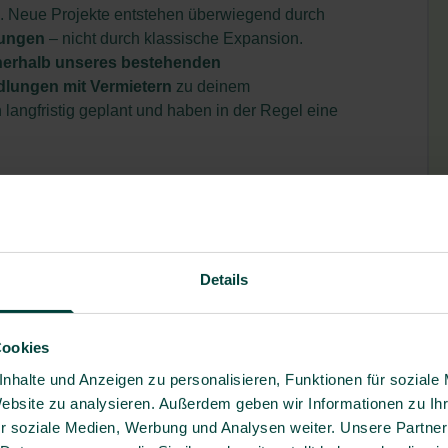
. Neue Projekte entstehen überwiegend durch
rungen
– nicht durch klassische Expansion.
erhalb unseres bestehenden
lungen mit Vermietern
zu deinem
langfristig geplant und haben in der Regel eine
en und bewertest Standorte hinsichtlich
sfähigkeit
entwickelst gemeinsam mit internen
ng
rträge, Vertragsänderungen und Nachträge bis zum
Details
ungen sowie Flächenanpassungen im Bestand
Cookies
 – von der Anmietung über Umbau- und
iebnahme unserer Gesundheitszentren
nhalte und Anzeigen zu personalisieren, Funktionen für soziale
nternehmer und Vermieter während der technischen
Website zu analysieren. Außerdem geben wir Informationen zu I
r soziale Medien, Werbung und Analysen weiter. Unsere Partner
 Termine im Blick und sorgst für eine wirtschaftliche