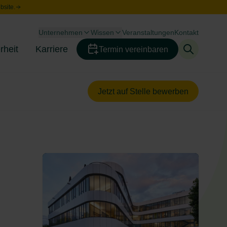
bsite.
Unternehmen
Wissen
Veranstaltungen
Kontakt
Toggle menu
Toggle menu
rheit
Karriere
Termin vereinbaren
Toggle menu
Toggle menu
Jetzt auf Stelle bewerben