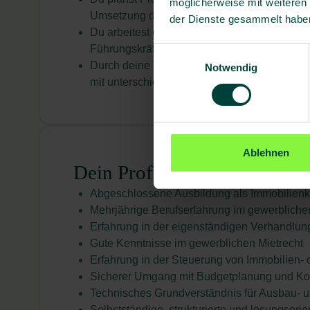
möglicherweise mit weiteren
Umsetzung deiner Projekte
der Dienste gesammelt habe
Du arbeitest eng mit unserem Facility Mana
Führungskräften unserer Gesundheitszentr
Einwilligungsauswahl
Durch deine Tätigkeit lernst du viele unser
Notwendig
mit unterschiedlichsten Fachbereichen im A
Ablehnen
Dein Profil
Abgeschlossene Ausbildung als Immobilienka
Mehrjährige Berufserfahrung im gewerblic
Erfahrung in der eigenständigen Verhandlu
Gute Kenntnisse im gewerblichen Mietrecht
Erfahrung in der Steuerung von Immobilien-
Sicherer Umgang mit Budgetplanung und Kos
Technisches Grundverständnis für Ausbau- 
Selbstständige, strukturierte und lösungsorie