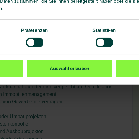
 Daten zusammen, die Sie ihnen bereitgestellt haben oder die s
n.
gement, unserer Vertragsverwaltung sowie den
en zusammen
er bundesweiten Standorte kennen und bist regelmäßig
Präferenzen
Statistiken
ustausch
Auswahl erlauben
ufmann/-frau oder eine vergleichbare Qualifikation
hen Immobilienmanagement
ng von Gewerbemietverträgen
 oder Umbauprojekten
tenkontrolle
und Ausbauprojekten
ntierte Arbeitsweise