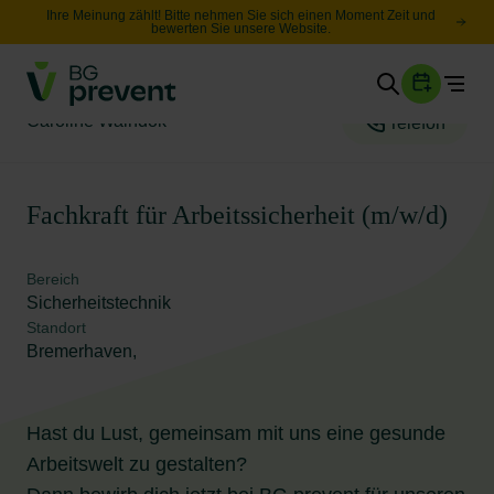
Ihre Meinung zählt! Bitte nehmen Sie sich einen Moment Zeit und
bewerten Sie unsere Website.
Togg
Gesundheit
Caroline Waindok
Telefon
Sicherheit
Karriere
Fachkraft für Arbeitssicherheit (m/w/d)
Unternehmen
Bereich
Wissen
Sicherheitstechnik
Standort
Bremerhaven,
Suche
Leichte Sprache
Hast du Lust, gemeinsam mit uns eine gesunde
Arbeitswelt zu gestalten?