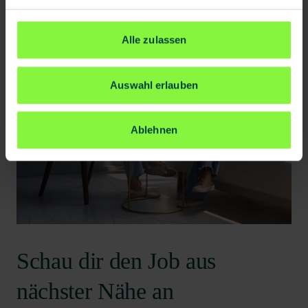
Alle zulassen
Auswahl erlauben
Ablehnen
Schau dir den Job aus
nächster Nähe an