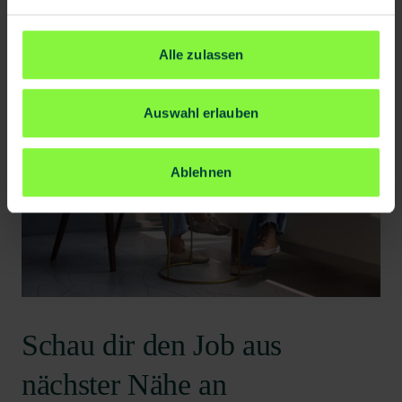
Alle zulassen
Auswahl erlauben
Ablehnen
Schau dir den Job aus
nächster Nähe an