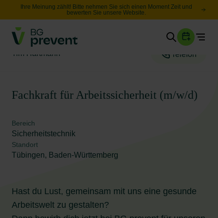
Ihre Meinung zählt! Bitte nehmen Sie sich einen Moment Zeit und
bewerten Sie unsere Website.
Togg
Gesundheit
Tim Hartmann
Telefon
Sicherheit
Karriere
Fachkraft für Arbeitssicherheit (m/w/d)
Unternehmen
Bereich
Wissen
Sicherheitstechnik
Standort
Tübingen, Baden-Württemberg
Suche
Leichte Sprache
Hast du Lust, gemeinsam mit uns eine gesunde
Arbeitswelt zu gestalten?