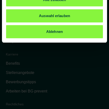
Standorte
Lieferanten
Auswahl erlauben
Referenzkunden
Ablehnen
Kontakt
FAQs
Karriere
Benefits
Stellenangebote
Bewerbungstipps
Arbeiten bei BG prevent
Rechtliches