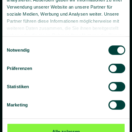
Verwendung unserer Website an unsere Partner für
soziale Medien, Werbung und Analysen weiter. Unsere
Partner führen diese Informationen möglicherweise mit
weiteren Daten zusammen, die Sie ihnen bereitgestellt
haben oder die sie im Rahmen Ihrer Nutzung der Dienste
gesammelt haben.
Einwilligungsauswahl
Notwendig
Prävention. Besser gemacht.
Präferenzen
Statistiken
Unternehmen
Über uns
Marketing
Blog
Presse
Alle zulassen