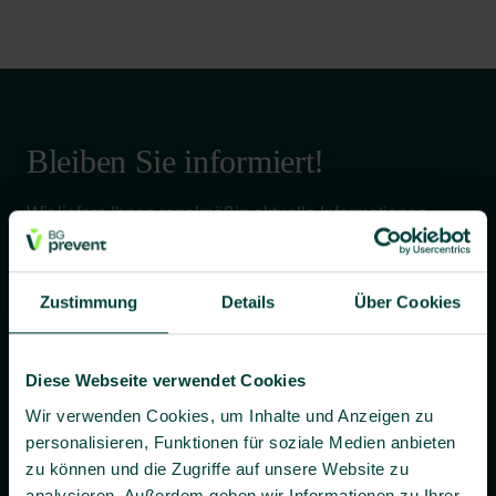
Bleiben Sie informiert!
Wir liefern Ihnen regelmäßig aktuelle Informationen,
Fachwissen und praxisnahe Tipps rund um Sicherheit
und Gesundheit bei der Arbeit – verständlich, relevant
und zuverlässig.
Zustimmung
Details
Über Cookies
Diese Webseite verwendet Cookies
Ja, ich willige bis auf Widerruf ein, dass BG prevent mir
Wir verwenden Cookies, um Inhalte und Anzeigen zu
individuelle Angebote und Informationen per E-Mail
personalisieren, Funktionen für soziale Medien anbieten
zusenden darf.
zu können und die Zugriffe auf unsere Website zu
Es gilt unsere
Datenschutzerklärung
.
analysieren. Außerdem geben wir Informationen zu Ihrer