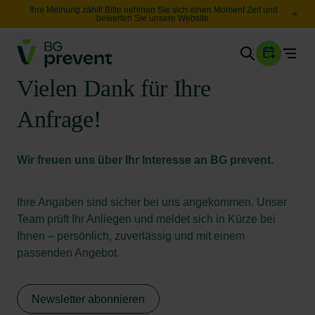
Ihre Meinung zählt! Bitte nehmen Sie sich einen Moment Zeit und
bewerten Sie unsere Website.
Togg
Gesundheit
Vielen Dank für Ihre
Sicherheit
Anfrage!
Karriere
Wir freuen uns über Ihr Interesse an BG prevent.
Unternehmen
Wissen
Ihre Angaben sind sicher bei uns angekommen. Unser
Team prüft Ihr Anliegen und meldet sich in Kürze bei
Ihnen – persönlich, zuverlässig und mit einem
Suche
Leichte Sprache
passenden Angebot.
Newsletter abonnieren