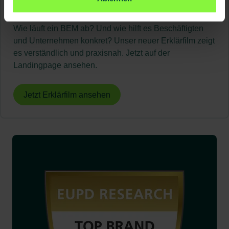
den Arbeitsalltag
Wie läuft ein BEM ab? Und wie hilft es Beschäftigten
und Unternehmen konkret? Unser neuer Erklärfilm zeigt
es verständlich und praxisnah. Jetzt auf der
Landingpage ansehen.
Jetzt Erklärfilm ansehen