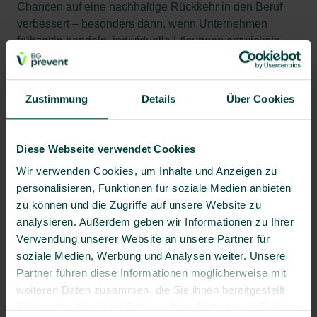
Chancen auf eine nachhaltige Rückkehr in den Beruf
verbessert – besonders dann, wenn Unternehmen
frühzeitig handeln, individuelle Lösungen entwickeln
und alle relevanten Beteiligten einbeziehen.
Es geht also nicht nur darum, dass Mitarbeitende
Zustimmung
Details
Über Cookies
zurückkehren, sie sollen langfristig arbeitsfähig bleiben.
So wird BEM zu einem wichtigen Baustein der
Fachkräftesicherung: Unternehmen behalten Wissen,
Diese Webseite verwendet Cookies
Erfahrung und Arbeitskraft im Betrieb. Beschäftigte
Wir verwenden Cookies, um Inhalte und Anzeigen zu
erhalten zugleich eine realistische Perspektive,
personalisieren, Funktionen für soziale Medien anbieten
dauerhaft weiterzuarbeiten.
zu können und die Zugriffe auf unsere Website zu
analysieren. Außerdem geben wir Informationen zu Ihrer
Verwendung unserer Website an unsere Partner für
Praxisnah und individuell: Welche Maßnahmen
soziale Medien, Werbung und Analysen weiter. Unsere
helfen wirklich?
Partner führen diese Informationen möglicherweise mit
weiteren Daten zusammen, die Sie ihnen bereitgestellt
Die Lösungen sind so unterschiedlich wie die Menschen
haben oder die sie im Rahmen Ihrer Nutzung der Dienste
selbst. Häufige Ansätze sind: