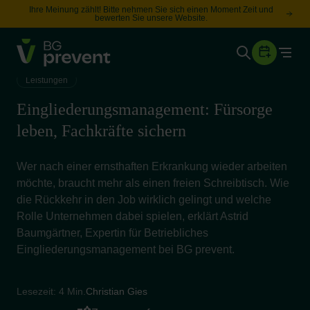
Ihre Meinung zählt! Bitte nehmen Sie sich einen Moment Zeit und
bewerten Sie unsere Website.
Togg
Gesundheit
Leistungen
Sicherheit
Eingliederungsmanagement: Fürsorge
Karriere
leben, Fachkräfte sichern
Wer nach einer ernsthaften Erkrankung wieder arbeiten
Unternehmen
Wissen
möchte, braucht mehr als einen freien Schreibtisch. Wie
die Rückkehr in den Job wirklich gelingt und welche
Rolle Unternehmen dabei spielen, erklärt Astrid
Baumgärtner, Expertin für Betriebliches
Suche
Leichte Sprache
Eingliederungsmanagement bei BG prevent.
Lesezeit: 4 Min.
Christian Gies