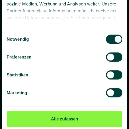
soziale Medien, Werbung und Analysen weiter. Unsere
Partner führen diese Informationen möglicherweise mit
weiteren Daten zusammen, die Sie ihnen bereitgestellt
haben oder die sie im Rahmen Ihrer Nutzung der Dienste
gesammelt haben.
Einwilligungsauswahl
Prävention. Besser gemacht.
Notwendig
Präferenzen
Unternehmen
Statistiken
Über uns
Blog
Marketing
Presse
Standorte
Alle zulassen
Lieferanten