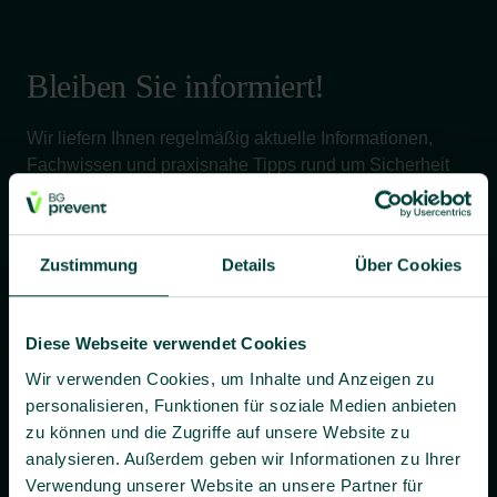
Bleiben Sie informiert!
Wir liefern Ihnen regelmäßig aktuelle Informationen,
Fachwissen und praxisnahe Tipps rund um Sicherheit
und Gesundheit bei der Arbeit – verständlich, relevant
und zuverlässig.
Zustimmung
Details
Über Cookies
Ja, ich willige bis auf Widerruf ein, dass BG prevent mir
Diese Webseite verwendet Cookies
individuelle Angebote und Informationen per E-Mail
zusenden darf.
Wir verwenden Cookies, um Inhalte und Anzeigen zu
personalisieren, Funktionen für soziale Medien anbieten
Es gilt unsere
Datenschutzerklärung
.
zu können und die Zugriffe auf unsere Website zu
analysieren. Außerdem geben wir Informationen zu Ihrer
Verwendung unserer Website an unsere Partner für