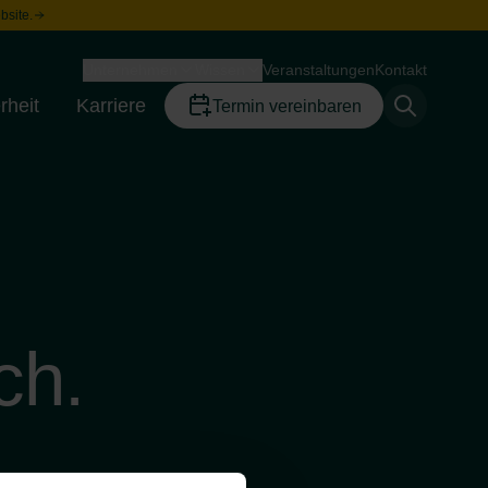
bsite.
Unternehmen
Wissen
Veranstaltungen
Kontakt
Toggle menu
Toggle menu
rheit
Karriere
Termin vereinbaren
Toggle menu
Toggle menu
ch.