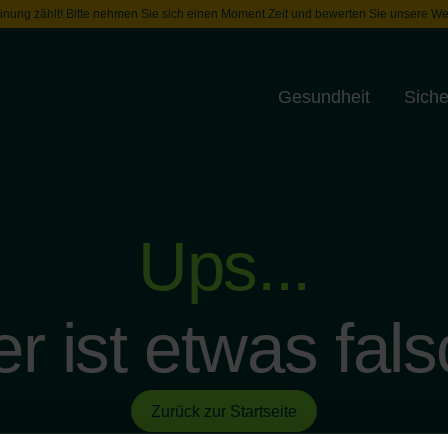
inung zählt! Bitte nehmen Sie sich einen Moment Zeit und bewerten Sie unsere We
Gesundheit
Siche
Toggle menu
Ups...
er ist etwas fals
Zurück zur Startseite