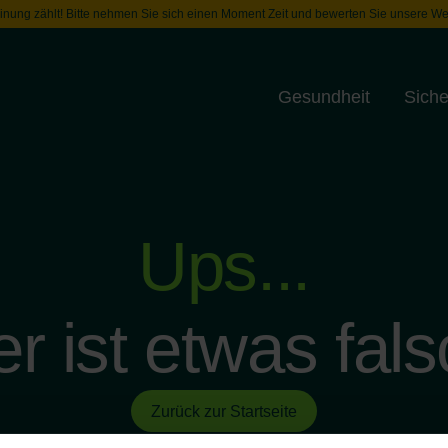
inung zählt! Bitte nehmen Sie sich einen Moment Zeit und bewerten Sie unsere We
Gesundheit
Siche
Toggle menu
Ups...
er ist etwas fals
Zurück zur Startseite