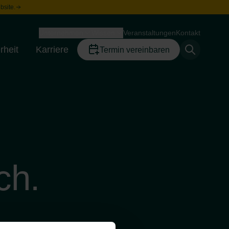
bsite.
Unternehmen
Wissen
Veranstaltungen
Kontakt
Toggle menu
Toggle menu
rheit
Karriere
Termin vereinbaren
Toggle menu
Toggle menu
ch.