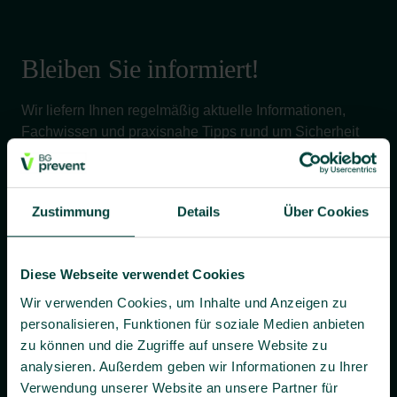
Bleiben Sie informiert!
Wir liefern Ihnen regelmäßig aktuelle Informationen,
Fachwissen und praxisnahe Tipps rund um Sicherheit
und Gesundheit bei der Arbeit – verständlich, relevant
und zuverlässig.
Zustimmung
Details
Über Cookies
Ja, ich willige bis auf Widerruf ein, dass BG prevent mir
Diese Webseite verwendet Cookies
individuelle Angebote und Informationen per E-Mail
zusenden darf.
Wir verwenden Cookies, um Inhalte und Anzeigen zu
personalisieren, Funktionen für soziale Medien anbieten
Es gilt unsere
Datenschutzerklärung
.
zu können und die Zugriffe auf unsere Website zu
analysieren. Außerdem geben wir Informationen zu Ihrer
Verwendung unserer Website an unsere Partner für