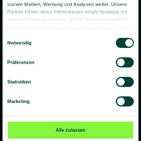
soziale Medien, Werbung und Analysen weiter. Unsere
Partner führen diese Informationen möglicherweise mit
weiteren Daten zusammen, die Sie ihnen bereitgestellt
haben oder die sie im Rahmen Ihrer Nutzung der Dienste
gesammelt haben.
Einwilligungsauswahl
Prävention. Besser gemacht.
Notwendig
Präferenzen
Unternehmen
Statistiken
Über uns
Blog
Marketing
Presse
Standorte
Alle zulassen
Lieferanten