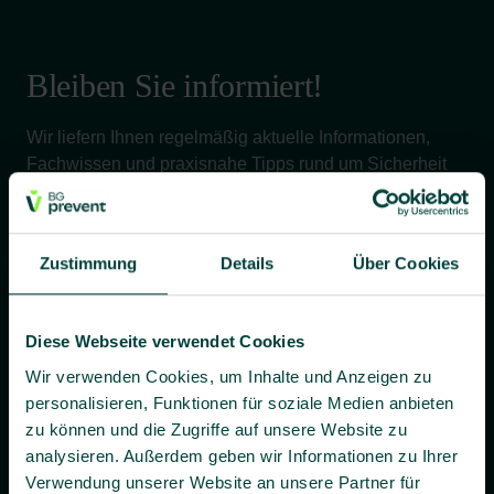
Bleiben Sie informiert!
Wir liefern Ihnen regelmäßig aktuelle Informationen,
Fachwissen und praxisnahe Tipps rund um Sicherheit
und Gesundheit bei der Arbeit – verständlich, relevant
und zuverlässig.
Zustimmung
Details
Über Cookies
Ja, ich willige bis auf Widerruf ein, dass BG prevent mir
Diese Webseite verwendet Cookies
individuelle Angebote und Informationen per E-Mail
zusenden darf.
Wir verwenden Cookies, um Inhalte und Anzeigen zu
personalisieren, Funktionen für soziale Medien anbieten
Es gilt unsere
Datenschutzerklärung
.
zu können und die Zugriffe auf unsere Website zu
analysieren. Außerdem geben wir Informationen zu Ihrer
Verwendung unserer Website an unsere Partner für