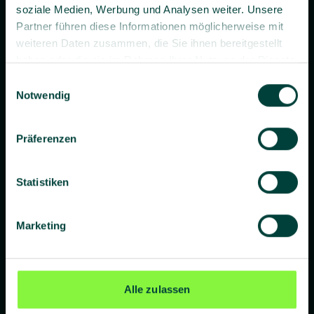
soziale Medien, Werbung und Analysen weiter. Unsere
Partner führen diese Informationen möglicherweise mit
weiteren Daten zusammen, die Sie ihnen bereitgestellt
haben oder die sie im Rahmen Ihrer Nutzung der Dienste
gesammelt haben.
Einwilligungsauswahl
Prävention. Besser gemacht.
Notwendig
Präferenzen
Unternehmen
Statistiken
Über uns
Blog
Marketing
Presse
Standorte
Alle zulassen
Lieferanten