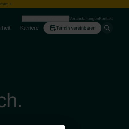
bsite.
Unternehmen
Wissen
Veranstaltungen
Kontakt
Toggle menu
Toggle menu
rheit
Karriere
Termin vereinbaren
Toggle menu
Toggle menu
ch.