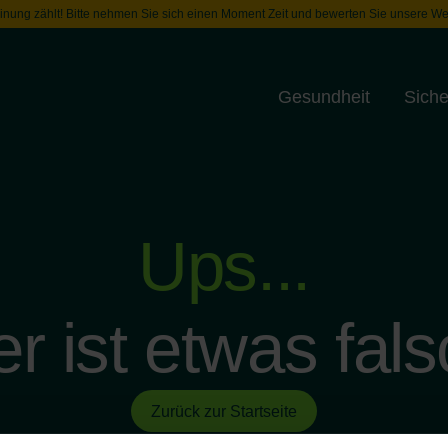
inung zählt! Bitte nehmen Sie sich einen Moment Zeit und bewerten Sie unsere We
Gesundheit
Siche
Toggle menu
Ups...
er ist etwas fals
Zurück zur Startseite