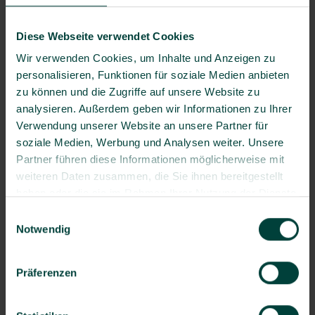
Die Teilnahme an dieser Veranstaltung ist
kostenpflichtig. Es gelten die
Allgemeinen
Diese Webseite verwendet Cookies
Geschäftsbedingungen (AGB)
.
Wir verwenden Cookies, um Inhalte und Anzeigen zu
personalisieren, Funktionen für soziale Medien anbieten
zu können und die Zugriffe auf unsere Website zu
Anmeldung
analysieren. Außerdem geben wir Informationen zu Ihrer
Verwendung unserer Website an unsere Partner für
Teilnehmer 0 / 16
soziale Medien, Werbung und Analysen weiter. Unsere
Anmeldeschluss: 18.09.26 10:00Uhr
Partner führen diese Informationen möglicherweise mit
weiteren Daten zusammen, die Sie ihnen bereitgestellt
Person(en)
haben oder die sie im Rahmen Ihrer Nutzung der Dienste
gesammelt haben.
Anrede*
Einwilligungsauswahl
Notwendig
Titel
Präferenzen
Vorname*