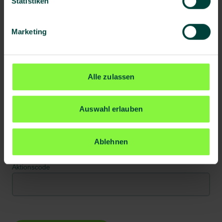
Statistiken
Nachname*
Marketing
Telefon
Alle zulassen
E-Mail Adresse*
Auswahl erlauben
Kundennummer
Ablehnen
Aktionscode