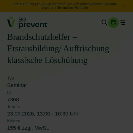
Ihre Meinung zählt! Bitte nehmen Sie sich einen Moment Zeit und
bewerten Sie unsere Website.
Togg
Gesundheit
Brandschutzhelfer –
Sicherheit
Erstausbildung/ Auffrischung
Karriere
klassische Löschübung
Unternehmen
Wissen
Typ
Seminar
ID
7368
Suche
Leichte Sprache
Termin
23.09.2026, 13:00 - 16:30 Uhr
Kosten
155 € zzgl. MwSt.