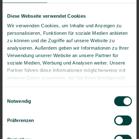
Die Teilnahme an dieser Veranstaltung ist
kostenpflichtig. Es gelten die
Allgemeinen
Diese Webseite verwendet Cookies
Geschäftsbedingungen (AGB)
.
Wir verwenden Cookies, um Inhalte und Anzeigen zu
personalisieren, Funktionen für soziale Medien anbieten
zu können und die Zugriffe auf unsere Website zu
Anmeldung
analysieren. Außerdem geben wir Informationen zu Ihrer
Verwendung unserer Website an unsere Partner für
Teilnehmer 0 / 16
soziale Medien, Werbung und Analysen weiter. Unsere
Anmeldeschluss: 21.08.26 10:00Uhr
Partner führen diese Informationen möglicherweise mit
weiteren Daten zusammen, die Sie ihnen bereitgestellt
Person(en)
haben oder die sie im Rahmen Ihrer Nutzung der Dienste
gesammelt haben.
Anrede*
Einwilligungsauswahl
Notwendig
Titel
Präferenzen
Vorname*