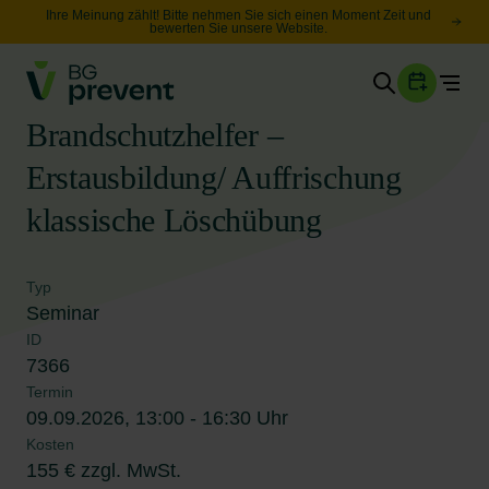
Ihre Meinung zählt! Bitte nehmen Sie sich einen Moment Zeit und
bewerten Sie unsere Website.
Togg
Gesundheit
Brandschutzhelfer –
Sicherheit
Erstausbildung/ Auffrischung
Karriere
klassische Löschübung
Unternehmen
Wissen
Typ
Seminar
ID
7366
Suche
Leichte Sprache
Termin
09.09.2026, 13:00 - 16:30 Uhr
Kosten
155 € zzgl. MwSt.