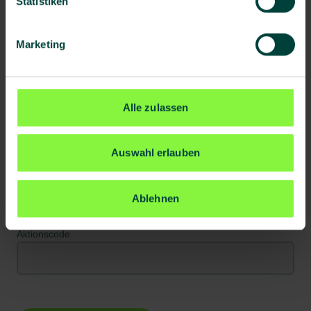
Statistiken
Nachname*
Marketing
Telefon
Alle zulassen
E-Mail Adresse*
Auswahl erlauben
Kundennummer
Ablehnen
Aktionscode