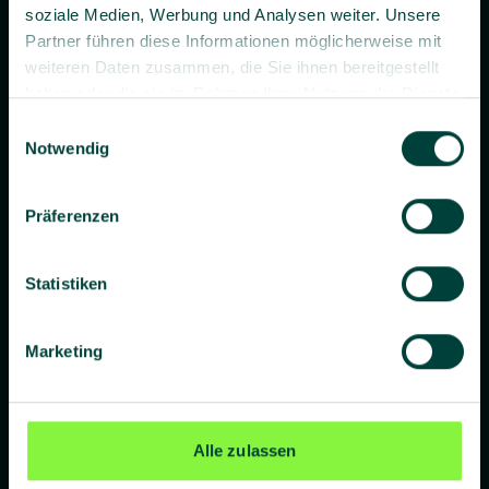
soziale Medien, Werbung und Analysen weiter. Unsere
Partner führen diese Informationen möglicherweise mit
weiteren Daten zusammen, die Sie ihnen bereitgestellt
haben oder die sie im Rahmen Ihrer Nutzung der Dienste
gesammelt haben.
Einwilligungsauswahl
Prävention. Besser gemacht.
Notwendig
Präferenzen
Unternehmen
Statistiken
Über uns
Blog
Marketing
Presse
Standorte
Alle zulassen
Lieferanten