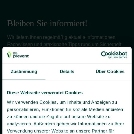
Bleiben Sie informiert!
Wir liefern Ihnen regelmäßig aktuelle Informationen,
Fachwissen und praxisnahe Tipps rund um Sicherheit
und Gesundheit bei der Arbeit – verständlich, relevant
und zuverlässig.
Zustimmung
Details
Über Cookies
Ja, ich willige bis auf Widerruf ein, dass BG prevent mir
Diese Webseite verwendet Cookies
individuelle Angebote und Informationen per E-Mail
zusenden darf.
Wir verwenden Cookies, um Inhalte und Anzeigen zu
personalisieren, Funktionen für soziale Medien anbieten
Es gilt unsere
Datenschutzerklärung
.
zu können und die Zugriffe auf unsere Website zu
analysieren. Außerdem geben wir Informationen zu Ihrer
Verwendung unserer Website an unsere Partner für