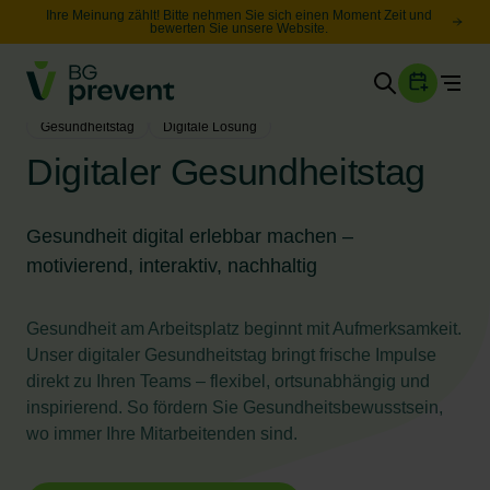
Ihre Meinung zählt! Bitte nehmen Sie sich einen Moment Zeit und
bewerten Sie unsere Website.
Togg
Gesundheit
Gesundheitstag
Digitale Lösung
Sicherheit
Digitaler Gesundheitstag
Karriere
Gesundheit digital erlebbar machen –
motivierend, interaktiv, nachhaltig
Unternehmen
Wissen
Gesundheit am Arbeitsplatz beginnt mit Aufmerksamkeit.
Unser digitaler Gesundheitstag bringt frische Impulse
Suche
direkt zu Ihren Teams – flexibel, ortsunabhängig und
Leichte Sprache
inspirierend. So fördern Sie Gesundheitsbewusstsein,
wo immer Ihre Mitarbeitenden sind.