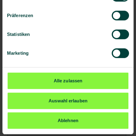
Anrede
*
Präferenzen
Titel
Statistiken
Marketing
Vorname
Nachname
*
Alle zulassen
Auswahl erlauben
Unternehmen
*
Ablehnen
Anzahl Mitarbeitende
*