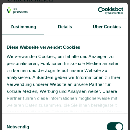
Lassen Sie uns gemeinsam ein Format gestalten, das
Ihre Mitarbeitenden begeistert und Ihre
Zustimmung
Details
Über Cookies
Gesundheitskultur stärkt. Jetzt unverbindlich beraten
lassen!
Diese Webseite verwendet Cookies
Wir verwenden Cookies, um Inhalte und Anzeigen zu
Angebot einholen
personalisieren, Funktionen für soziale Medien anbieten
Sie wissen schon, was Sie brauchen?
zu können und die Zugriffe auf unsere Website zu
Fordern Sie jetzt Ihr unverbindliches
analysieren. Außerdem geben wir Informationen zu Ihrer
Angebot an.
Verwendung unserer Website an unsere Partner für
soziale Medien, Werbung und Analysen weiter. Unsere
Partner führen diese Informationen möglicherweise mit
Beratung für Unternehmen
weiteren Daten zusammen, die Sie ihnen bereitgestellt
Noch nicht ganz sicher? Wir beraten Sie
haben oder die sie im Rahmen Ihrer Nutzung der Dienste
gern persönlich.
gesammelt haben.
Einwilligungsauswahl
Notwendig