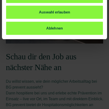
Auswahl erlauben
Ablehnen
Schau dir den Job aus
nächster Nähe an
Du willst wissen, wie dein möglicher Arbeitsalltag bei
BG prevent aussieht?
Dann hospitiere bei uns und erlebe echte Prävention im
Einsatz – live vor Ort, im Team und mit direktem Einblick.
BG prevent bietet dir Hospitationsmöglichkeiten an