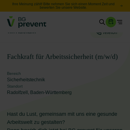
Ihre Meinung zählt! Bitte nehmen Sie sich einen Moment Zeit und
bewerten Sie unsere Website.
Togg
Gesundheit
Tim Hartmann
Telefon
Sicherheit
Karriere
Fachkraft für Arbeitssicherheit (m/w/d)
Unternehmen
Bereich
Wissen
Sicherheitstechnik
Standort
Radolfzell, Baden-Württemberg
Suche
Leichte Sprache
Hast du Lust, gemeinsam mit uns eine gesunde
Arbeitswelt zu gestalten?