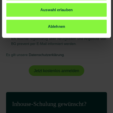
Geschäftsbedingungen*
Auswahl erlauben
Informationsverarbeitung*
Ich bin damit einverstanden, dass meine
personenbezogenen Daten von BG prevent gespeichert
Ablehnen
und verarbeitet werden. *
Newsletter
Ich möchte regelmäßig über Neuigkeiten und Angebote von
BG prevent per E-Mail informiert werden.
Es gilt unsere
Datenschutzerklärung
.
Jetzt kostenlos anmelden
Inhouse-Schulung gewünscht?