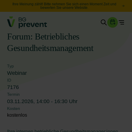
Ihre Meinung zählt! Bitte nehmen Sie sich einen Moment Zeit und
bewerten Sie unsere Website.
Togg
Gesundheit
Forum: Betriebliches
Sicherheit
Gesundheitsmanagement
Karriere
Typ
Unternehmen
Webinar
Wissen
ID
7176
Termin
Suche
03.11.2026, 14:00 - 16:30 Uhr
Leichte Sprache
Kosten
kostenlos
Ihre internen betriebliche Gesundheitsmanager:innen