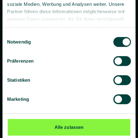
soziale Medien, Werbung und Analysen weiter. Unsere
Partner führen diese Informationen möglicherweise mit
weiteren Daten zusammen, die Sie ihnen bereitgestellt
haben oder die sie im Rahmen Ihrer Nutzung der Dienste
gesammelt haben.
Einwilligungsauswahl
Prävention. Besser gemacht.
Notwendig
Präferenzen
Unternehmen
Statistiken
Über uns
Blog
Marketing
Presse
Standorte
Alle zulassen
Lieferanten