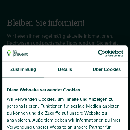
Bleiben Sie informiert!
Wir liefern Ihnen regelmäßig aktuelle Informationen,
Fachwissen und praxisnahe Tipps rund um Sicherheit
und Gesundheit bei der Arbeit – verständlich, relevant
und zuverlässig.
Zustimmung
Details
Über Cookies
Ja, ich willige bis auf Widerruf ein, dass BG prevent mir
Diese Webseite verwendet Cookies
individuelle Angebote und Informationen per E-Mail
zusenden darf.
Wir verwenden Cookies, um Inhalte und Anzeigen zu
personalisieren, Funktionen für soziale Medien anbieten
Es gilt unsere
Datenschutzerklärung
.
zu können und die Zugriffe auf unsere Website zu
analysieren. Außerdem geben wir Informationen zu Ihrer
Verwendung unserer Website an unsere Partner für