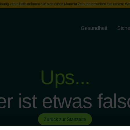
inung zählt! Bitte nehmen Sie sich einen Moment Zeit und bewerten Sie unsere We
Gesundheit
Siche
Toggle menu
Ups...
er ist etwas fals
Zurück zur Startseite