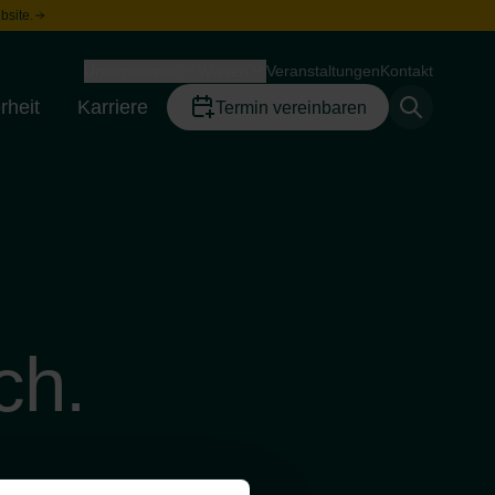
bsite.
Unternehmen
Wissen
Veranstaltungen
Kontakt
Toggle menu
Toggle menu
rheit
Karriere
Termin vereinbaren
Toggle menu
Toggle menu
ch.