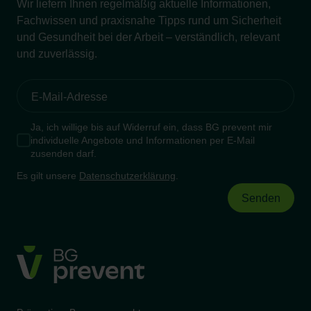
Wir liefern Ihnen regelmäßig aktuelle Informationen,
Belastung digital funktioniert
Fachwissen und praxisnahe Tipps rund um Sicherheit
(Lisa Weber, Florian Weikart)
und Gesundheit bei der Arbeit – verständlich, relevant
und zuverlässig.
15:45–15:55 Uhr
Kundenreportage: Pflege jetzt gestalten:
Organisationsentwicklung bei der AWO
Lausitz
Ja, ich willige bis auf Widerruf ein, dass BG prevent mir
individuelle Angebote und Informationen per E-Mail
15:55–16:25 Uhr
zusenden darf.
Pflege ist MEHR wert: Warum die
Es gilt unsere
Datenschutzerklärung
.
Beschäftigten im Mittelpunkt stehen müssen
(Stephan Anders-Krummnacker, Marcus
Beier & Torsten Bessert)
16:20–16:30 Uhr
Verabschiedung