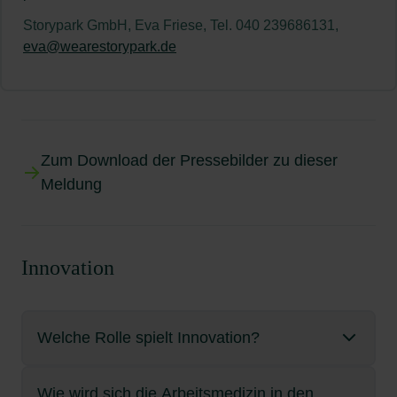
Storypark GmbH, Eva Friese, Tel. 040 239686131,
eva@wearestorypark.de
Zum Download der Pressebilder zu dieser
Meldung
Innovation
Welche Rolle spielt Innovation?
Wie wird sich die Arbeitsmedizin in den
Die Unternehmensstrategie von BG prevent ist