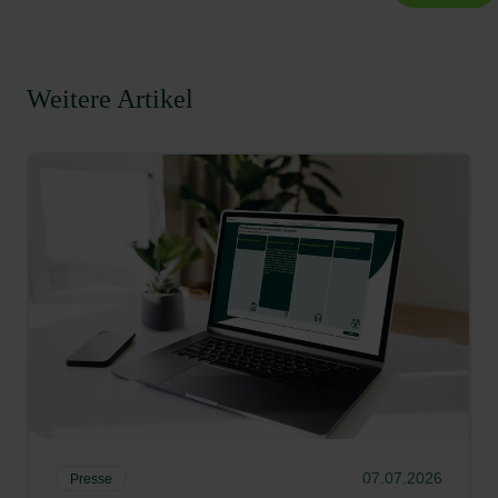
Männergesundheit – Warum MANN zur
urologischen Vorsorge gehen sollte
13:00–13:15 Uhr
(Dr. Tilman Ludwig Kurtz)
Begrüßung und Eröffnung
Weitere Artikel
(Prof. Dr. med. Thomas Auhuber & Frank
Roth)
13:15–13:45 Uhr
Betriebliches Eingliederungsmanagement
im Realitätscheck:
Fragen, Fälle, Erfahrungen (Nina Reinartz &
Katharina Kresse)
13:45–14:15 Uhr
Vorsprung durch Prävention:
Zukunftstrends als Chance für die
Arbeitswelt
07.07.2026
Presse