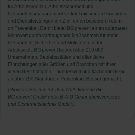
Raumtemperatur. Dabei führt KICO interaktiv durch
bleibt also absolut geschützt.
es Angebote wie Rückenkurse gibt, richten die
für Arbeitsmedizin, Arbeitssicherheit und
die Gefährdungsbeurteilung und macht konkrete
Arbeitnehmenden ihren Heimarbeitsplatz meist
Ein großer Vorteil dieser Art der Analyse ist, dass
Gesundheitsmanagement verfolgt mit seinen Produkten
Vorschläge, wie wir den Arbeitsplatz gesünder
individuell ein. Zu Hause verschwimmen die
Fachkräfte für Arbeitssicherheit nicht die privaten
und Dienstleistungen ein Ziel: einen besseren Return
gestalten können. KICO bleibt dran und prüft
Grenzen zwischen Job und Privatleben, was
Arbeitsbereiche der Mitarbeitenden besuchen
on Prevention. Damit bietet BG prevent einen spürbaren
regelmäßig, ob die Anpassungen auch wirklich
schnell dazu führen kann, dass ergonomische
müssen, wenn diese von zu Hause aus arbeiten.
Mehrwert durch vorbeugende Maßnahmen für mehr
wirken. Das Tool eignet sich für alle Unternehmen
Arbeitsplätze oder ausreichend Bewegung in den
Denn: Tatsächlich ist die Gefährdungsbeurteilung
Gesundheit, Sicherheit und Motivation in der
mit Bildschirmarbeitsplätzen – egal, ob im Büro, im
Pausen fehlen. Genau hier setzen wir mit unserer
nicht nur in Büros verpflichtend, sondern auch für
Arbeitswelt. BG prevent betreut über 210.000
Homeoffice oder an mobilen Arbeitsplätzen.
neuen Gefährdungsbeurteilung an, die auf
Telearbeitsplätze.
Unternehmen, Betriebsstätten und öffentliche
künstlicher Intelligenz basiert.
Einrichtungen aller Größen und Branchen mit ihren
vielen Beschäftigten – bundesweit und flächendeckend
an über 150 Standorten. Prävention. Besser gemacht.
(Hinweis: Bis zum 30. Juni 2025 firmierte die
BG prevent GmbH unter B·A·D Gesundheitsvorsorge
und Sicherheitstechnik GmbH.)