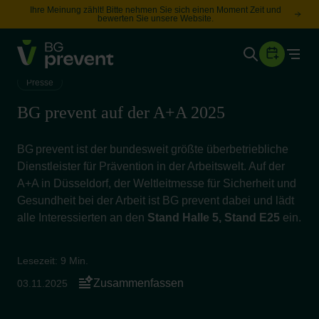
Ihre Meinung zählt! Bitte nehmen Sie sich einen Moment Zeit und
bewerten Sie unsere Website.
Togg
Gesundheit
Presse
Sicherheit
BG prevent auf der A+A 2025
Karriere
BG prevent ist der bundesweit größte überbetriebliche
Dienstleister für Prävention in der Arbeitswelt. Auf der
Unternehmen
A+A in Düsseldorf, der Weltleitmesse für Sicherheit und
Wissen
Gesundheit bei der Arbeit ist BG prevent dabei und lädt
alle Interessierten an den
Stand Halle 5, Stand E25
ein.
Suche
Leichte Sprache
Lesezeit: 9 Min.
Zusammenfassen
03.11.2025