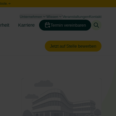
bsite.
Unternehmen
Wissen
Veranstaltungen
Kontakt
Toggle menu
Toggle menu
rheit
Karriere
Termin vereinbaren
Toggle menu
Toggle menu
Jetzt auf Stelle bewerben