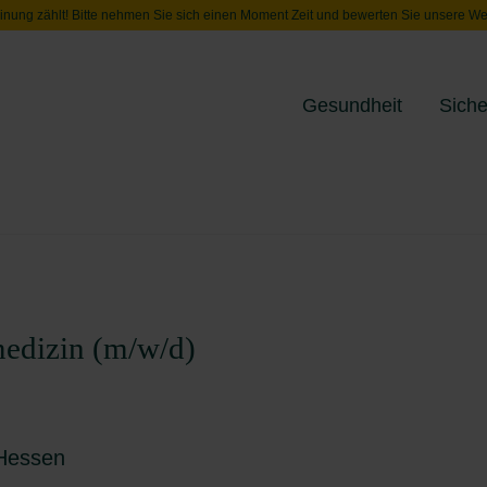
inung zählt! Bitte nehmen Sie sich einen Moment Zeit und bewerten Sie unsere We
Gesundheit
Siche
Toggle menu
medizin (m/w/d)
Hessen