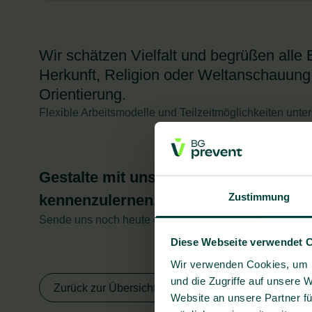
Wir schätzen Vielfalt und begrüßen all
Herkunft, Religion oder Weltanschauung,
Orientierung.
Flexible Arbeitsmodelle und Teilzeitmöglichkeiten unter
Gestalte mit uns eine gesunde Arbeits
Zustimmung
kennenzulernen.
Sende uns noch heute deine Bewerbungsunterlagen (Le
Diese Webseite verwendet 
Wir verwenden Cookies, um I
und die Zugriffe auf unsere 
Zurück zur Übersicht
Website an unsere Partner fü