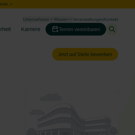
bsite.
Unternehmen
Wissen
Veranstaltungen
Kontakt
Toggle menu
Toggle menu
rheit
Karriere
Termin vereinbaren
Toggle menu
Toggle menu
Jetzt auf Stelle bewerben