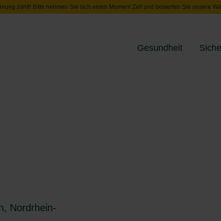
inung zählt! Bitte nehmen Sie sich einen Moment Zeit und bewerten Sie unsere We
Gesundheit
Siche
Toggle menu
)
, Nordrhein-