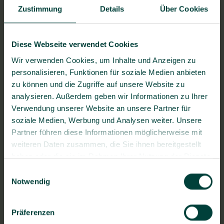
Zustimmung
Details
Über Cookies
Diese Webseite verwendet Cookies
Wir verwenden Cookies, um Inhalte und Anzeigen zu
personalisieren, Funktionen für soziale Medien anbieten
zu können und die Zugriffe auf unsere Website zu
BG prevent Gesundheitszentrum Dresden
analysieren. Außerdem geben wir Informationen zu Ihrer
Rankestraße 35, 01139 Dresden
Verwendung unserer Website an unsere Partner für
soziale Medien, Werbung und Analysen weiter. Unsere
Partner führen diese Informationen möglicherweise mit
weiteren Daten zusammen, die Sie ihnen bereitgestellt
Fragen zum Bewerbungsprozess?
haben oder die sie im Rahmen Ihrer Nutzung der Dienste
gesammelt haben.
Stellenangebot teilen
Einwilligungsauswahl
Notwendig
Präferenzen