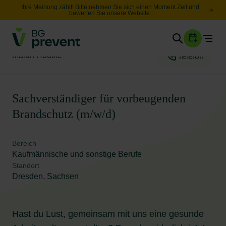
Ihre Meinung zählt! Bitte nehmen Sie sich einen Moment Zeit und
bewerten Sie unsere Website.
Togg
Gesundheit
Martin Hödtke
Telefon
Sicherheit
Karriere
Sachverständiger für vorbeugenden
Brandschutz (m/w/d)
Unternehmen
Wissen
Bereich
Kaufmännische und sonstige Berufe
Standort
Suche
Dresden, Sachsen
Leichte Sprache
Hast du Lust, gemeinsam mit uns eine gesunde