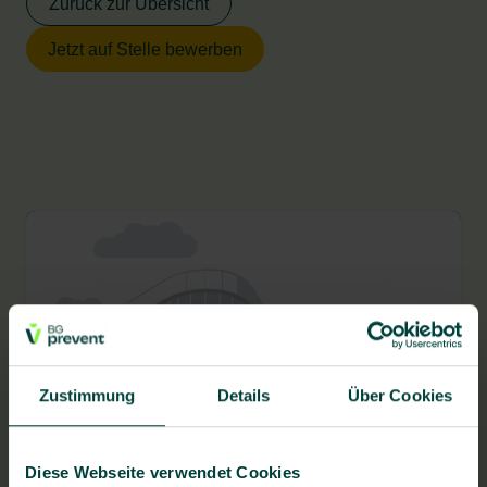
Zurück zur Übersicht
Jetzt auf Stelle bewerben
Zustimmung
Details
Über Cookies
BG prevent Gesundheitszentrum Ulm
Diese Webseite verwendet Cookies