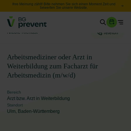
Ihre Meinung zählt! Bitte nehmen Sie sich einen Moment Zeit und
bewerten Sie unsere Website.
Togg
Gesundheit
Nicole Kienast
Telefon
Sicherheit
Karriere
Arbeitsmediziner oder Arzt in
Weiterbildung zum Facharzt für
Unternehmen
Arbeitsmedizin (m/w/d)
Wissen
Bereich
Arzt bzw. Arzt in Weiterbildung
Suche
Leichte Sprache
Standort
Ulm, Baden-Württemberg