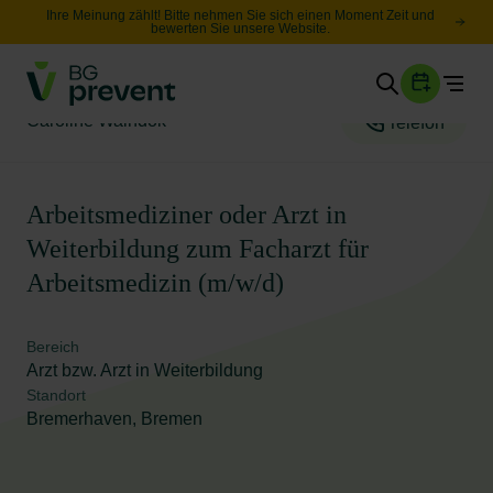
Ihre Meinung zählt! Bitte nehmen Sie sich einen Moment Zeit und
bewerten Sie unsere Website.
Togg
Gesundheit
Caroline Waindok
Telefon
Sicherheit
Karriere
Arbeitsmediziner oder Arzt in
Weiterbildung zum Facharzt für
Unternehmen
Arbeitsmedizin (m/w/d)
Wissen
Bereich
Arzt bzw. Arzt in Weiterbildung
Suche
Leichte Sprache
Standort
Bremerhaven, Bremen