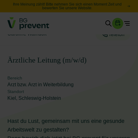
Ihre Meinung zählt! Bitte nehmen Sie sich einen Moment Zeit und
bewerten Sie unsere Website.
Togg
Gesundheit
Caroline Waindok
Telefon
Sicherheit
Karriere
Ärztliche Leitung (m/w/d)
Unternehmen
Bereich
Wissen
Arzt bzw. Arzt in Weiterbildung
Standort
Kiel, Schleswig-Holstein
Suche
Leichte Sprache
Hast du Lust, gemeinsam mit uns eine gesunde
Arbeitswelt zu gestalten?