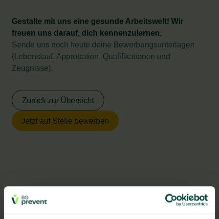
Gestalte mit uns eine gesunde Arbeitswelt! Wir
freuen uns darauf, dich kennenzulernen.
Sende uns noch heute deine Bewerbungsunterlagen
(Lebenslauf, Approbation, Qualifikationen und
Zeugnisse).
Zurück zur Übersicht
Jetzt auf Stelle bewerben