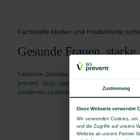
Fachkräfte binden und Produktivität sich
Gesunde Frauen, stark
Fabienne Sieweke, Beraterin für Gesundhe
prevent, zeigt, warum Frauengesundheit au
Zustimmung
modernen Unternehmens gehört.
Diese Webseite verwendet 
Wir verwenden Cookies, um I
und die Zugriffe auf unsere 
Website an unsere Partner fü