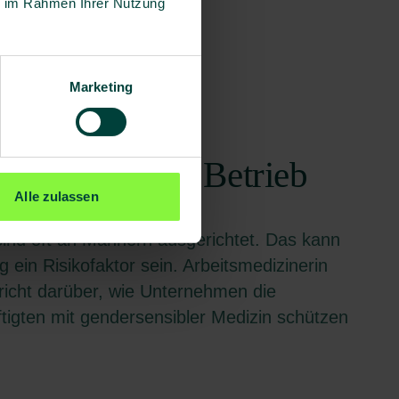
ie im Rahmen Ihrer Nutzung
Marketing
Prävention
le Medizin im Betrieb
Alle zulassen
ind oft an Männern ausgerichtet. Das kann
g ein Risikofaktor sein. Arbeitsmedizinerin
pricht darüber, wie Unternehmen die
tigten mit gendersensibler Medizin schützen