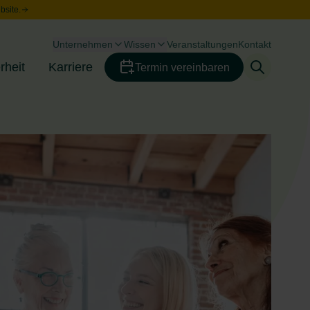
bsite.
Unternehmen
Wissen
Veranstaltungen
Kontakt
Toggle menu
Toggle menu
rheit
Karriere
Termin vereinbaren
Toggle menu
Toggle menu