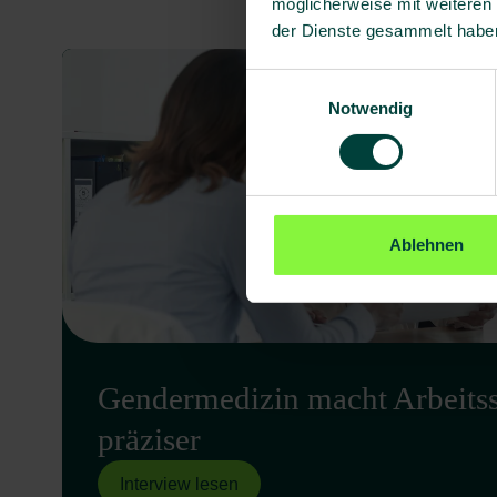
möglicherweise mit weiteren
der Dienste gesammelt habe
Einwilligungsauswahl
Notwendig
Ablehnen
Gendermedizin macht Arbeits
präziser
Interview lesen