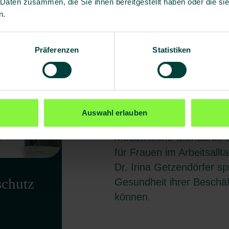
 Daten zusammen, die Sie ihnen bereitgestellt haben oder die s
n.
Präferenzen
Statistiken
Schlüssel für bessere 
Gendersensib
Auswahl erlauben
Medizinische Standards s
für Frauen im Arbeitsallta
Dr. Irina Getzendörfer s
schutz
Gesundheit ihrer Beschäf
können.