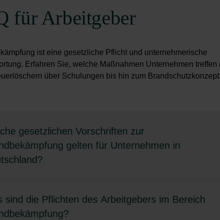
 für Arbeitgeber
ämpfung ist eine gesetzliche Pflicht und unternehmerische
ortung. Erfahren Sie, welche Maßnahmen Unternehmen treffen
euerlöschern über Schulungen bis hin zum Brandschutzkonzept
che gesetzlichen Vorschriften zur
ndbekämpfung gelten für Unternehmen in
tschland?
eutschland müssen Unternehmen umfassende gesetzliche
 sind die Pflichten des Arbeitgebers im Bereich
aben zum Brandschutz einhalten. Diese Regelungen auf Bund
ndbekämpfung?
Landesebene betreffen bauliche, organisatorische und technis