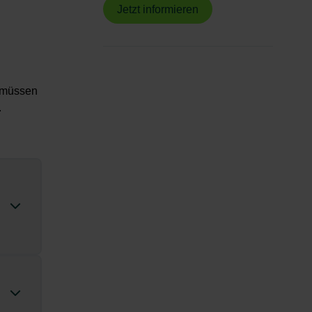
Jetzt informieren
 müssen
.
es-
che