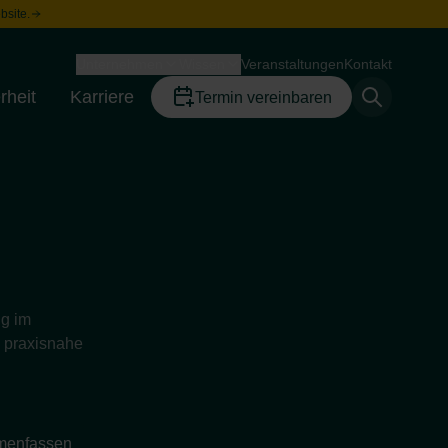
bsite.
Unternehmen
Wissen
Veranstaltungen
Kontakt
Toggle menu
Toggle menu
rheit
Karriere
Termin vereinbaren
Toggle menu
Toggle menu
ng im
, praxisnahe
enfassen