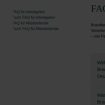
FAQ
FAQ für Arbeitgeber
Fazit: FAQ für Arbeitgeber
FAQ für Mitarbeitende
Brandbek
Fazit: FAQ für Mitarbeitende
Verantw
– von F
Wel
Bra
Deu
In D
Was
Vorg
Bra
und 