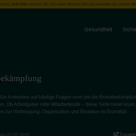
inung zählt! Bitte nehmen Sie sich einen Moment Zeit und bewerten Sie unsere We
Gesundheit
Siche
Toggle menu
bekämpfung
 Sie Antworten auf häufige Fragen rund um die Brandbekämpfu
. Ob Arbeitgeber oder Mitarbeitende – diese Seite bietet klare
en zur Vorbeugung, Organisation und Reaktion im Brandfall.
Zusamm
Min.
07.07.2025