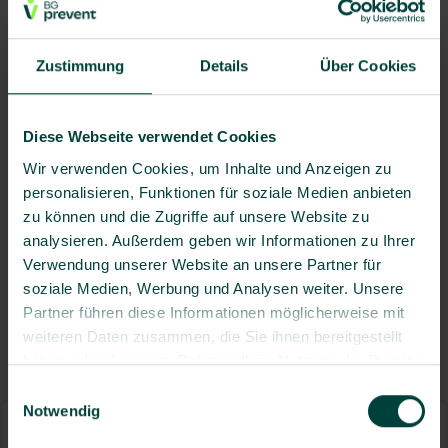
Zecken schnell entfernen:
Entfernen Sie Zecken so
schnell wie möglich mit geeigneten Hilfsmitteln wie
einer Zeckenkarte oder Pinzette. Je früher Sie
Zustimmung
Details
Über Cookies
Zecken entfernen, desto geringer ist das Risiko, dass
Krankheitserreger übertragen werden. „Die FSME-
Viren sind im Speichel der Zecke enthalten und
Diese Webseite verwendet Cookies
werden sofort übertragen“, sagt Dr. Buschek. „Bei der
Wir verwenden Cookies, um Inhalte und Anzeigen zu
Borreliose steigt das Risiko mit der Dauer des
personalisieren, Funktionen für soziale Medien anbieten
Saugakts. Auch deshalb ist schnelles Handeln
zu können und die Zugriffe auf unsere Website zu
wichtig.“
analysieren. Außerdem geben wir Informationen zu Ihrer
Dokumentation:
Es ist ratsam, Zeckenstiche zu
Verwendung unserer Website an unsere Partner für
dokumentieren, um bei möglichen Spätfolgen
soziale Medien, Werbung und Analysen weiter. Unsere
nachvollziehen zu können, wann und wo der Stich
Partner führen diese Informationen möglicherweise mit
erfolgte.
weiteren Daten zusammen, die Sie ihnen bereitgestellt
haben oder die sie im Rahmen Ihrer Nutzung der Dienste
gesammelt haben.
Einwilligungsauswahl
Notwendig
Für weitere Informationen zum Thema