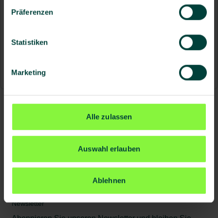
Zeckenschutz bietet die DGUV umfassende
Präferenzen
Materialien an:
DGUV Information 214-078 „Vorsicht Zecken!“
Statistiken
RKI - FSME (Früh­sommer-Meningo­enzephalitis) -
Karte der FSME-Risikogebiete
Marketing
Alle zulassen
Autor
Christian Gies
Auswahl erlauben
Redakteur
Ablehnen
Newsletter