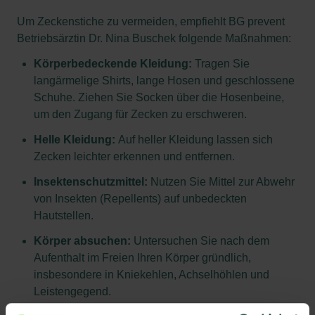
Um Zeckenstiche zu vermeiden, empfiehlt BG prevent
Betriebsärztin Dr. Nina Buschek folgende Maßnahmen:
Körperbedeckende Kleidung:
Tragen Sie
langärmelige Shirts, lange Hosen und geschlossene
Schuhe. Ziehen Sie Socken über die Hosenbeine,
um den Zugang für Zecken zu erschweren.
Helle Kleidung:
Auf heller Kleidung lassen sich
Zecken leichter erkennen und entfernen.
Insektenschutzmittel:
Nutzen Sie Mittel zur Abwehr
von Insekten (Repellents) auf unbedeckten
Hautstellen.
Körper absuchen:
Untersuchen Sie nach dem
Aufenthalt im Freien Ihren Körper gründlich,
insbesondere in Kniekehlen, Achselhöhlen und
Leistengegend.