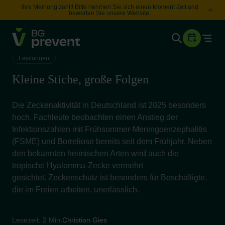
Ihre Meinung zählt! Bitte nehmen Sie sich einen Moment Zeit und
bewerten Sie unsere Website.
Togg
Gesundheit
Leistungen
Sicherheit
Kleine Stiche, große Folgen
Karriere
Die Zeckenaktivität in Deutschland ist 2025 besonders
hoch. Fachleute beobachten einen Anstieg der
Unternehmen
Infektionszahlen mit Frühsommer-Meningoenzephalitis
Wissen
(FSME) und Borreliose bereits seit dem Frühjahr. Neben
den bekannten heimischen Arten wird auch die
tropische Hyalomma-Zecke vermehrt
Suche
gesichtet. Zeckenschutz ist besonders für Beschäftigte,
Leichte Sprache
die im Freien arbeiten, unerlässlich.
Lesezeit: 2 Min.
Christian Gies